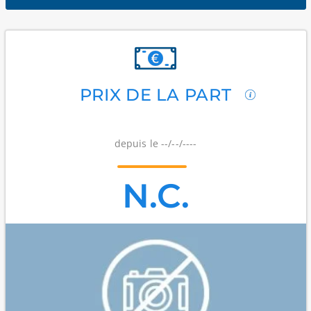
PRIX DE LA PART
depuis le --/--/----
N.C.