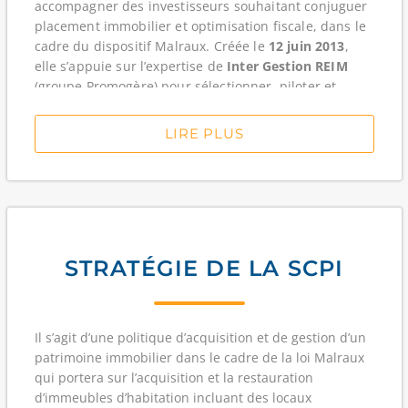
accompagner des investisseurs souhaitant conjuguer
placement immobilier et optimisation fiscale, dans le
cadre du dispositif Malraux. Créée le
12 juin 2013
,
elle s’appuie sur l’expertise de
Inter Gestion REIM
(groupe Promogère) pour sélectionner, piloter et
valoriser des opérations immobilières à fort potentiel,
généralement orientées vers la rénovation
LIRE PLUS
d’immeubles situés dans des secteurs à caractère
patrimonial.
Au
31/03/2018
, la SCPI totalise une
capitalisation de
38 112 000 €
pour
1 218 associés
et
38 112 parts
. Son
patrimoine représente
7 024 m²
et affiche un
taux
STRATÉGIE DE LA SCPI
d’occupation financier de 80,94 %
ainsi qu’un
taux
d’occupation immobilier de 79,79 %
, avec une
vacance financière de 19,06 %
. Ces indicateurs
reflètent la réalité d’une SCPI fiscale dont la stratégie
Il s’agit d’une politique d’acquisition et de gestion d’un
peut impliquer des phases de travaux, de relocation
patrimoine immobilier dans le cadre de la loi Malraux
et de montée en puissance avant stabilisation des
qui portera sur l’acquisition et la restauration
loyers.
d’immeubles d’habitation incluant des locaux