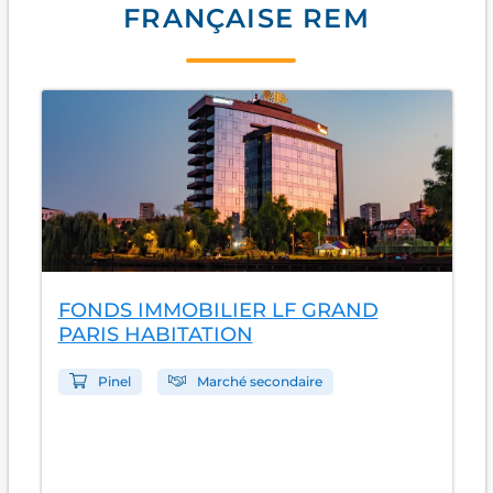
FRANÇAISE REM
FONDS IMMOBILIER LF GRAND
PARIS HABITATION
Pinel
Marché secondaire