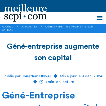
ACCUEIL
>
ACTUALITES
>
GÉNÉ-ENTREPRISE AUGMENTE SON
CAPITAL
Géné-entreprise augmente
son capital
Publié par
Jonathan Dhiver
Mis à jour le 9 déc. 2024
1 min. de lecture
Géné-Entreprise