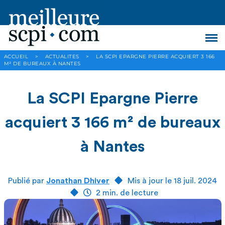
ACCUEIL
>
ACTUALITES
>
LA SCPI EPARGNE PIERRE ACQUIERT 3 166
M² DE BUREAUX À NANTES
La SCPI Epargne Pierre
acquiert 3 166 m² de bureaux
à Nantes
Publié par
Jonathan Dhiver
Mis à jour le 18 juil. 2024
2 min. de lecture