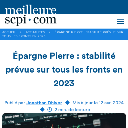
ACCUEIL
>
ACTUALITES
>
ÉPARGNE PIERRE : STABILITÉ PRÉVUE SUR
TOUS LES FRONTS EN 2023
Épargne Pierre : stabilité
prévue sur tous les fronts en
2023
Publié par
Jonathan Dhiver
Mis à jour le 12 avr. 2024
2 min. de lecture