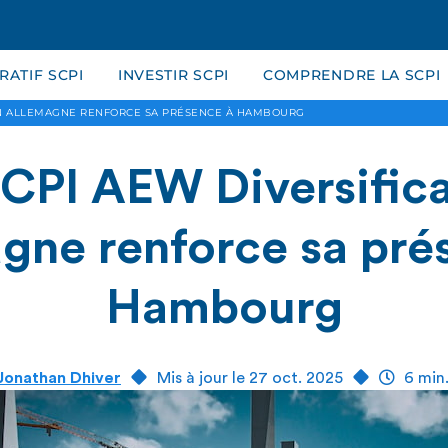
ATIF SCPI
INVESTIR SCPI
COMPRENDRE LA SCPI
ION ALLEMAGNE RENFORCE SA PRÉSENCE À HAMBOURG
SCPI AEW Diversifica
gne renforce sa pré
Hambourg
Jonathan Dhiver
Mis à jour le 27 oct. 2025
6 min.