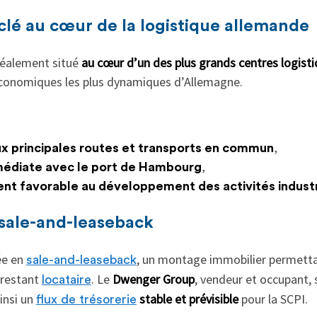
é au cœur de la logistique allemande
déalement situé
au cœur d’un des plus grands centres logisti
 économiques les plus dynamiques d’Allemagne.
ux principales routes et transports en commun
,
médiate avec le port de Hambourg
,
nt favorable au développement des activités industr
sale-and-leaseback
ée en
, un montage immobilier permetta
sale-and-leaseback
 restant
. Le
Dwenger Group
, vendeur et occupant,
locataire
ainsi un
stable et prévisible
pour la SCPI.
flux de trésorerie