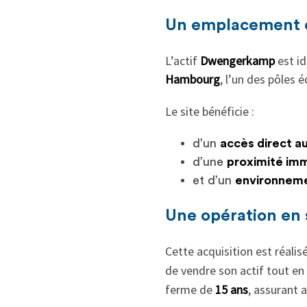
Un emplacement cl
L’actif
Dwengerkamp
est i
Hambourg
, l’un des pôles
Le site bénéficie :
d’un
accès direct a
d’une
proximité im
et d’un
environneme
Une opération en 
Cette acquisition est réalis
de vendre son actif tout en
ferme de
15 ans
, assurant 