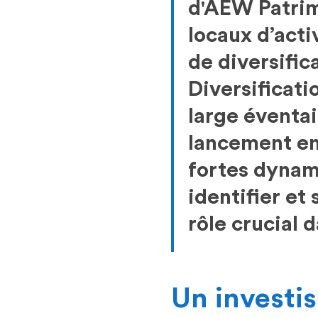
d'AEW Patrim
locaux d’acti
de diversific
Diversificati
large éventai
lancement en
fortes dynam
identifier et
rôle crucial 
Un investi