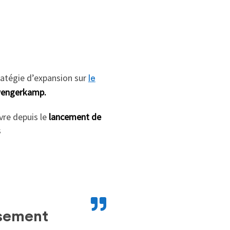
tratégie d’expansion sur
le
Dwengerkamp.
uvre depuis le
lancement de
s
ssement