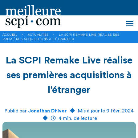
ACCUEIL
>
ACTUALITES
>
LA SCPI REMAKE LIVE RÉALISE SES
PREMIÈRES ACQUISITIONS À L’ÉTRANGER
La SCPI Remake Live réalise
ses premières acquisitions à
l’étranger
Publié par
Jonathan Dhiver
Mis à jour le 9 févr. 2024
4 min. de lecture