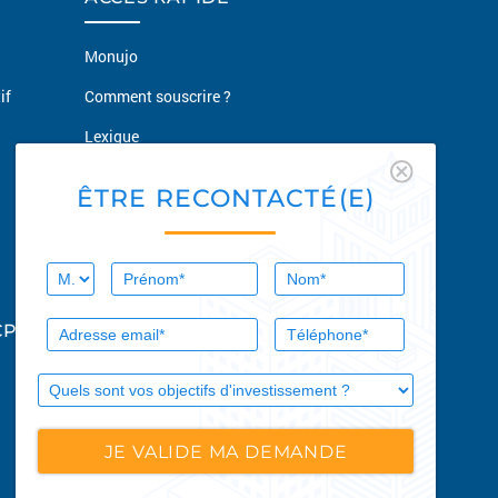
Monujo
if
Comment souscrire ?
Lexique
Conseils
ÊTRE RECONTACTÉ(E)
Actualités
Nous contacter
CPI
GUIDES
Guide des SCPI
Guide des SCPI fiscales
Guide du démembrement temporaire
en SCPI