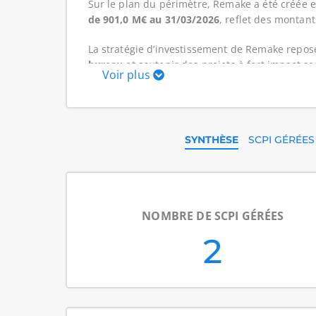
Sur le plan du périmètre, Remake a été créée 
de 901,0 M€ au 31/03/2026
, reflet des montant
La stratégie d’investissement de Remake repose
bureau
et soutenir des projets à fort impact so
Voir plus
terme, mieux aligné sur le rythme de transforma
Du point de vue du patrimoine, le portefeuill
date, l’ensemble des fonds compte
102 locatai
SYNTHÈSE
SCPI GÉRÉES
aident à apprécier la diversification opérationn
En associant rentabilité financière et impact 
s’engage pour un développement plus équitable
Social, Gouvernance) structurée.
NOMBRE DE SCPI GÉRÉES
Cette approche s’articule autour de trois axes p
2
Exclusions sectorielles et normatives
: mi
responsable.
Suivi et amélioration de la performance 
aux nouveaux besoins) et recherche d’amé