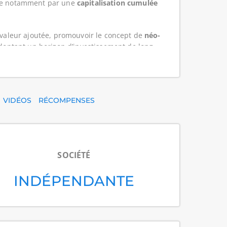
ure notamment par une
capitalisation cumulée
e valeur ajoutée, promouvoir le concept de
néo-
optant un horizon d’investissement de long
s les bulletins) au 31/03/2026
. À la même
 possibles) au 31/03/2026
. Ces indicateurs
VIDÉOS
RÉCOMPENSES
à eux seuls du niveau de risque.
épargne immobilière responsable. L’entreprise
rivant dans une démarche
ESG
(Environnement,
SOCIÉTÉ
INDÉPENDANTE
s avec la politique d’investissement
e, entretien, efficience énergétique, adaptation