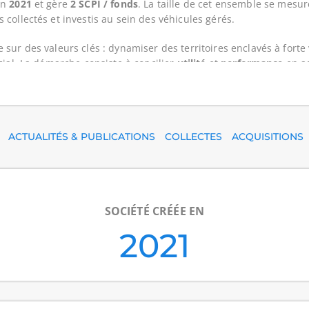
en
2021
et gère
2 SCPI / fonds
. La taille de cet ensemble se mes
s collectés et investis au sein des véhicules gérés.
 sur des valeurs clés : dynamiser des territoires enclavés à fort
cial. La démarche consiste à concilier
utilité
et
performance
en ad
tion des villes et de la société.
e comprend
61 immeubles (en base)
et
72 immeubles (déclarés dan
res au 31/03/2026
et
12 886 associés (cumul par fonds, doublons
ACTUALITÉS & PUBLICATIONS
COLLECTES
ACQUISITIONS
elle (actifs, locataires) et la base d’investisseurs, sans préjuger 
social, Remake ambitionne de devenir une référence en matière d’
 et durable, sur les plans environnemental et social, en s’insc
SOCIÉTÉ CRÉÉE EN
rincipaux :
2021
se à l’écart de certaines activités ou pratiques jugées incompatible
des actifs immobiliers
: pilotage de la qualité des immeubles (usag
lioration continue.