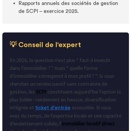
Rapports annuels des sociétés de gestion
de SCPI – exercice 2025.
💡 Conseil de l'expert
En 2026, la question n'est plus " faut-il investir
dans l'immobilier ? " mais " quelle forme
d'immobilier correspond à mon profil ? ". Si vous
cherchez un revenu passif sans contrainte de
gestion, les
SCPI
constituent aujourd'hui l'option la
plus lisible : rendement en hausse, diversification
intégrée et
accessible. Si vous
ticket d'entrée
avez du temps, de l'expertise locale et une capacité
d'endettement solide, l'
immobilier locatif direct