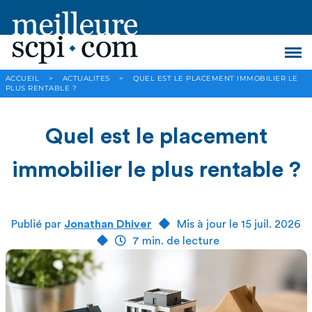
ACCUEIL
>
ACTUALITES
>
QUEL EST LE PLACEMENT IMMOBILIER LE
PLUS RENTABLE ?
Quel est le placement
immobilier le plus rentable ?
Publié par
Jonathan Dhiver
Mis à jour le 15 juil. 2026
7 min. de lecture