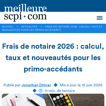
ACCUEIL
>
ACTUALITES
>
FRAIS DE NOTAIRE 2026 : CALCUL, TAUX ET
NOUVEAUTÉS POUR LES PRIMO-ACCÉDANTS
Frais de notaire 2026 : calcul,
taux et nouveautés pour les
primo-accédants
Publié par
Jonathan Dhiver
Mis à jour le 16 juin 2026
11 min. de lecture