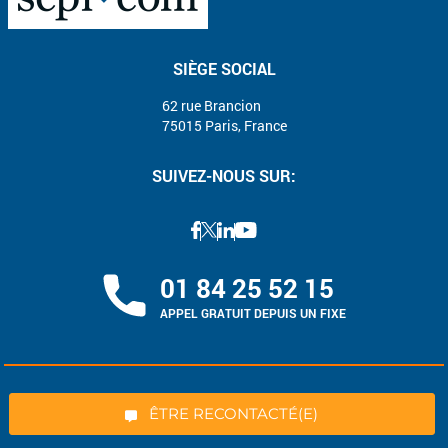
SIÈGE SOCIAL
62 rue Brancion
75015 Paris, France
SUIVEZ-NOUS SUR:
*Champs obligatoires
01 84 25 52 15
APPEL GRATUIT DEPUIS UN FIXE
“Excellent”, 165 avis
SCPI
ÊTRE RECONTACTÉ(E)