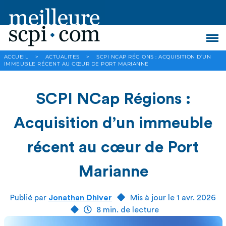
ACCUEIL
>
ACTUALITES
>
SCPI NCAP RÉGIONS : ACQUISITION D’UN
IMMEUBLE RÉCENT AU CŒUR DE PORT MARIANNE
SCPI NCap Régions :
Acquisition d’un immeuble
récent au cœur de Port
Marianne
Publié par
Jonathan Dhiver
Mis à jour le 1 avr. 2026
8 min. de lecture