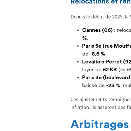
Relocations et re
Depuis le début de 2025, l
Cannes (06)
: reloc
%
.
Paris 5e (rue Mouff
de
-8,6 %
.
Levallois-Perret (92
loyer de
52 K€
(vs 6
Paris 3e (boulevard
baisse de
-23 %
, ma
Ces ajustements témoigne
inflation. Ils assurent des f
Arbitrages 