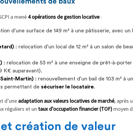
nouvellements de baux
a SCPI a mené
4 opérations de gestion locative
:
ation d’une surface de 149 m² à une pâtisserie, avec un
etard)
: relocation d’un local de 12 m² à un salon de be
)
: relocation de 53 m² à une enseigne de prêt-à-port
9 K€ auparavant).
 Saint-Martin)
: renouvellement d’un bail de 103 m² à u
is permettant de
sécuriser le locataire
.
nt d’une
adaptation aux valeurs locatives de marché
, après 
lux réguliers et un
taux d’occupation financier (TOF)
moyen 
et création de valeur