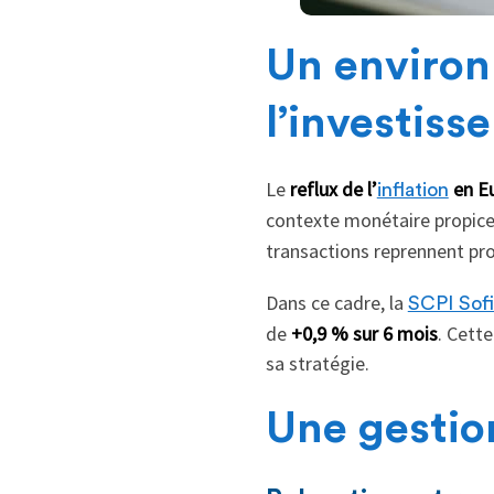
Un environ
l’investis
Le
reflux de l’
en E
inflation
contexte monétaire propice 
transactions reprennent pr
Dans ce cadre, la
SCPI Sof
de
+0,9 % sur 6 mois
. Cette
sa stratégie.
Une gestion