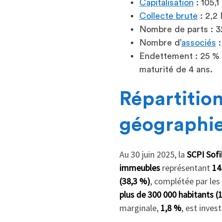
Capitalisation
: 105,1
Collecte brute
: 2,2
Nombre de parts : 32
Nombre d’
associés
:
Endettement : 25 % 
maturité de 4 ans.
Répartitio
géographi
Au 30 juin 2025, la
SCPI Sof
immeubles
représentant
14
(38,3 %)
, complétée par les
plus de 300 000 habitants (
marginale,
1,8 %
, est investi