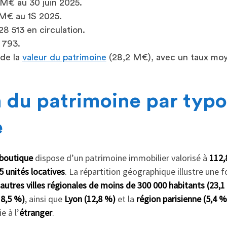
 M€ au 30 juin 2025.
 M€ au 1S 2025.
8 513 en circulation.
 793.
de la
valeur du patrimoine
(28,2 M€), avec un taux moy
n du patrimoine par typo
e
iboutique
dispose d’un patrimoine immobilier valorisé à
112,
5 unités locatives
. La répartition géographique illustre une 
autres villes régionales de moins de 300 000 habitants (23,1
18,5 %)
, ainsi que
Lyon (12,8 %)
et la
région parisienne (5,4 %
e à l’
étranger
.