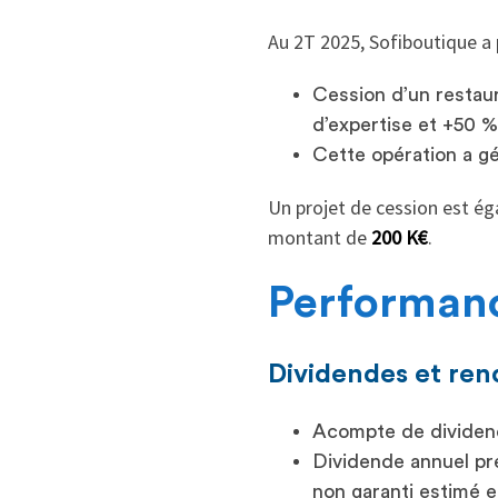
Au 2T 2025, Sofiboutique a p
Cession d’un restau
d’expertise et +50 %
Cette opération a g
Un projet de cession est é
montant de
200 K€
.
Performanc
Dividendes et re
Acompte de dividend
Dividende annuel pré
non garanti estimé e