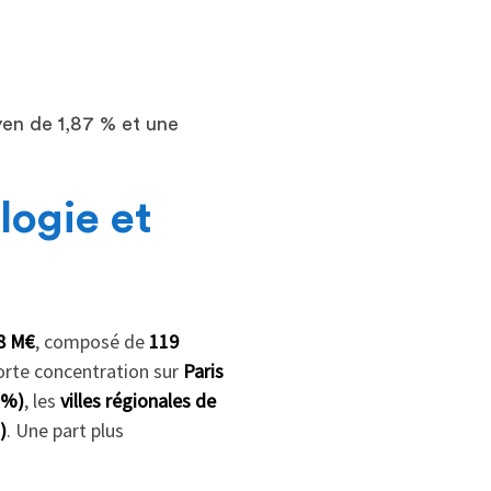
en de 1,87 % et une
logie et
8 M€
, composé de
119
forte concentration sur
Paris
 %)
, les
villes régionales de
)
. Une part plus