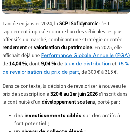
Lancée en janvier 2024, la
SCPI Sofidynamic
s'est
rapidement imposée comme l'un des véhicules les plus
offensifs du marché, combinant une stratégie orientée
rendement
et
valorisation du patrimoine
. En 2025, elle
affichait déjà une
Performance Globale Annuelle (PGA)
de
14,04 %
, dont
9,04 %
de
et
taux de distribution
+5 %
, de 300 € à 315 €.
de revalorisation du prix de part
Dans ce contexte, la décision de revaloriser à nouveau le
prix de souscription à
320 € au 1er juin 2026
s'inscrit dans
la continuité d'un
développement soutenu
, porté par :
des
investissements ciblés
sur des actifs à
fort potentiel ;
un
niveau de collecte élevé
;