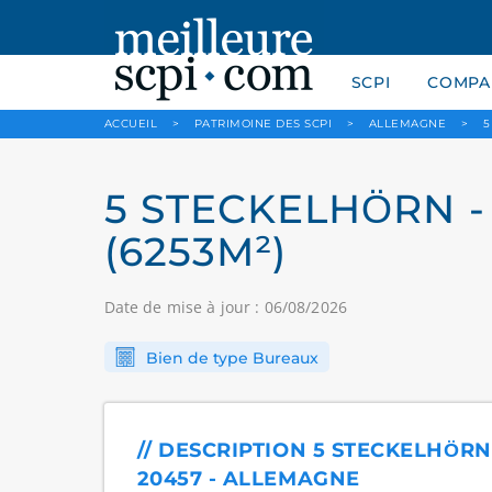
SCPI
COMPAR
ACCUEIL
>
PATRIMOINE DES SCPI
>
ALLEMAGNE
>
5
5 STECKELHÖRN -
(6253M²)
Date de mise à jour : 06/08/2026
Bien de type Bureaux
// DESCRIPTION 5 STECKELHÖRN
20457 - ALLEMAGNE