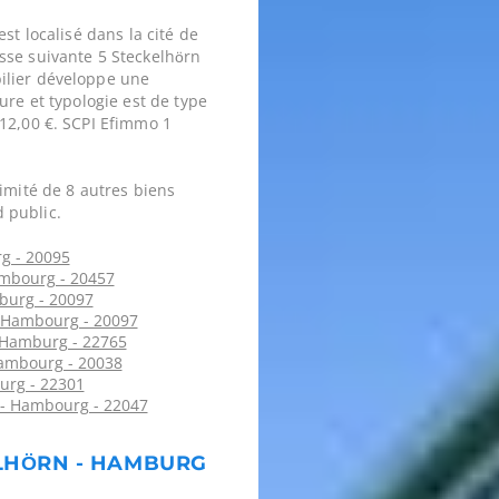
st localisé dans la cité de
esse suivante 5 Steckelhörn
ilier développe une
ure et typologie est de type
12,00 €. SCPI Efimmo 1
imité de 8 autres biens
 public.
g - 20095
ambourg - 20457
burg - 20097
 Hambourg - 20097
 Hamburg - 22765
ambourg - 20038
rg - 22301
 - Hambourg - 22047
ELHÖRN - HAMBURG