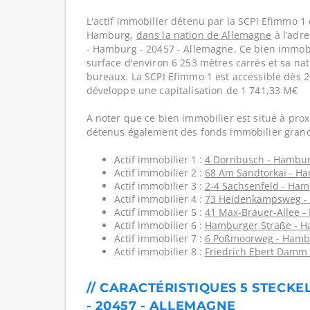
L'actif immobilier détenu par la SCPI Efimmo 1 e
Hamburg,
dans la nation de Allemagne
à l’adr
- Hamburg - 20457 - Allemagne. Ce bien immob
surface d'environ 6 253 mètres carrés et sa nat
bureaux. La SCPI Efimmo 1 est accessible dès 2
développe une capitalisation de 1 741,33 M€
A noter que ce bien immobilier est situé à prox
détenus également des fonds immobilier grand
Actif immobilier 1 :
4 Dornbusch - Hambur
Actif immobilier 2 :
68 Am Sandtorkai - H
Actif immobilier 3 :
2-4 Sachsenfeld - Ham
Actif immobilier 4 :
73 Heidenkampsweg -
Actif immobilier 5 :
41 Max-Brauer-Allee -
Actif immobilier 6 :
Hamburger Straße - H
Actif immobilier 7 :
6 Poßmoorweg - Hambu
Actif immobilier 8 :
Friedrich Ebert Damm
// CARACTÉRISTIQUES 5 STECK
- 20457 - ALLEMAGNE