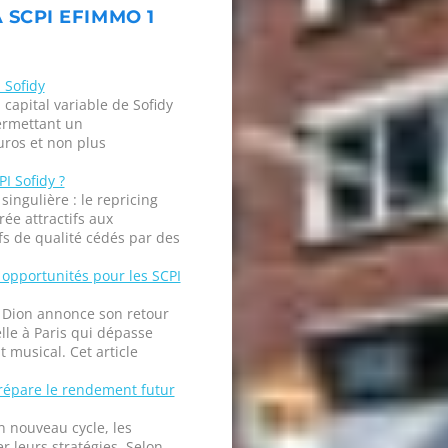
 SCPI EFIMMO 1
 Sofidy
 capital variable de Sofidy
ermettant un
ros et non plus
I Sofidy ?
ingulière : le repricing
ée attractifs aux
fs de qualité cédés par des
 opportunités pour les SCPI
 Dion annonce son retour
lle à Paris qui dépasse
musical. Cet article
répare le rendement futur
 nouveau cycle, les
r leurs stratégies. Selon