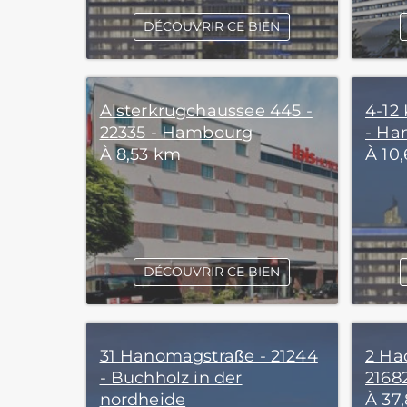
DÉCOUVRIR CE BIEN
Alsterkrugchaussee 445 -
4-12 
22335 - Hambourg
- Ha
À 8,53 km
À 10
DÉCOUVRIR CE BIEN
31 Hanomagstraße - 21244
2 Ha
- Buchholz in der
2168
nordheide
À 37