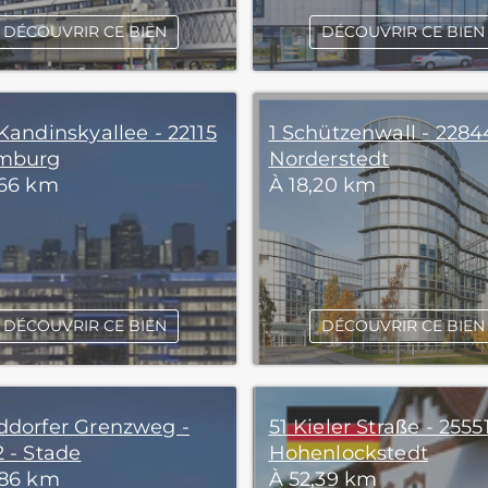
DÉCOUVRIR CE BIEN
DÉCOUVRIR CE BIEN
Kandinskyallee - 22115
1 Schützenwall - 2284
mburg
Norderstedt
,66 km
À 18,20 km
DÉCOUVRIR CE BIEN
DÉCOUVRIR CE BIEN
ddorfer Grenzweg -
51 Kieler Straße - 25551
2 - Stade
Hohenlockstedt
,86 km
À 52,39 km