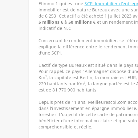
Efimmo 1 qui est une
SCPI Immobilier d’entrep
immobilier est de nature Bureaux avec une sur
de 6 253. Cet actif a été acheté 1 juillet 2023 a
5 millions €
à
50 millions €
et un rendement im
indicatif de N.C .
Concernant le rendement immobilier, se référe
explique la différence entre le rendement imm
d'une SCPI.
L'actif de type Bureaux est situé dans le pays s
Pour rappel, ce pays "Allemagne" dispose d'un
Km², la capitale est Berlin, la monnaie est EUR,
229 habitants par Km², la langue parlée est le 
est de 81 770 900 habitants.
Depuis près de 11 ans, Meilleurescpi.com acc
dans l'investissement en épargne immobilière,
forestier. L'objectif de cette carte de patrimoi
bénéficier d'une information claire et que votr
compréhensible et réelle.