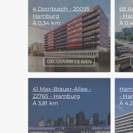
4 Dornbusch - 20095 -
68 A
Hamburg
- Ha
À 0,34 km
À 0,
DÉCOUVRIR CE BIEN
41 Max-Brauer-Allee -
Hamb
22765 - Hamburg
- Ha
À 3,81 km
À 4,