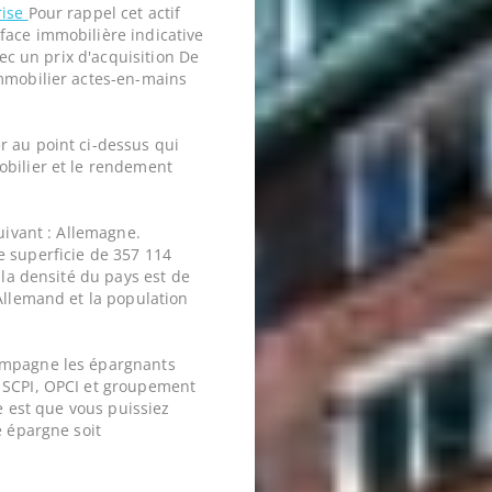
rise
Pour rappel cet actif
face immobilière indicative
vec un prix d'acquisition De
mobilier actes-en-mains
r au point ci-dessus qui
obilier et le rendement
uivant : Allemagne.
e superficie de 357 114
 la densité du pays est de
Allemand et la population
ompagne les épargnants
 SCPI, OPCI et groupement
ne est que vous puissiez
e épargne soit