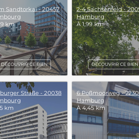
m Sandtorkai - 20457
2-4 Sachsenfeld - 200
mbourg
Hamburg
49 km
À 1,99 km
DÉCOUVRIR CE BIEN
DÉCOUVRIR CE BIEN
urger Straße - 20038
6 Poßmoorweg - 22301
mbourg
Hamburg
25 km
À 4,45 km