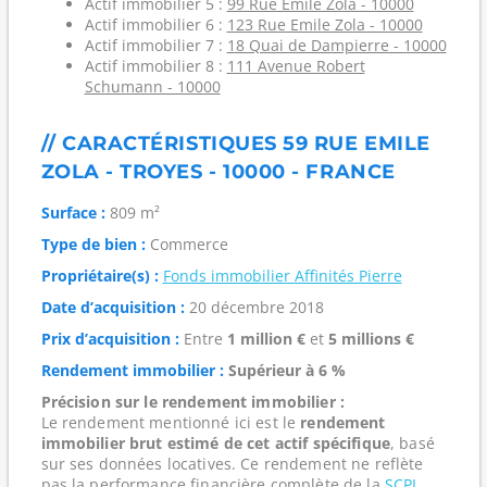
Actif immobilier 5 :
99 Rue Emile Zola - 10000
Actif immobilier 6 :
123 Rue Emile Zola - 10000
Actif immobilier 7 :
18 Quai de Dampierre - 10000
Actif immobilier 8 :
111 Avenue Robert
Schumann - 10000
// CARACTÉRISTIQUES 59 RUE EMILE
ZOLA - TROYES - 10000 - FRANCE
Surface :
809 m²
Type de bien :
Commerce
Propriétaire(s) :
Fonds immobilier Affinités Pierre
Date d’acquisition :
20 décembre 2018
Prix d’acquisition :
Entre
1 million €
et
5 millions €
Rendement immobilier :
Supérieur à 6 %
Précision sur le rendement immobilier :
Le rendement mentionné ici est le
rendement
immobilier brut estimé de cet actif spécifique
, basé
sur ses données locatives. Ce rendement ne reflète
pas la performance financière complète de la
SCPI
,