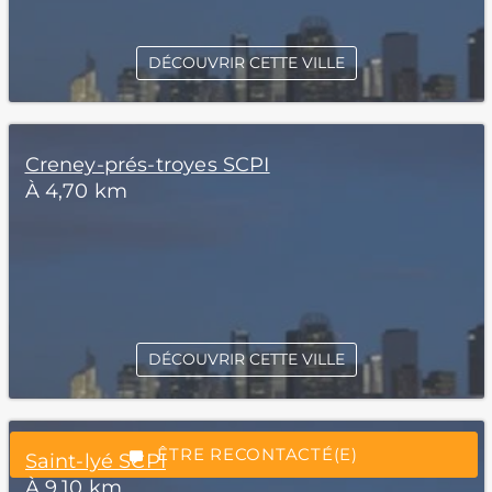
DÉCOUVRIR CETTE VILLE
Creney-prés-troyes SCPI
À 4,70 km
*Champs obligatoires
DÉCOUVRIR CETTE VILLE
“Excellent”, 165 avis
ÊTRE RECONTACTÉ(E)
Saint-lyé SCPI
À 9,10 km