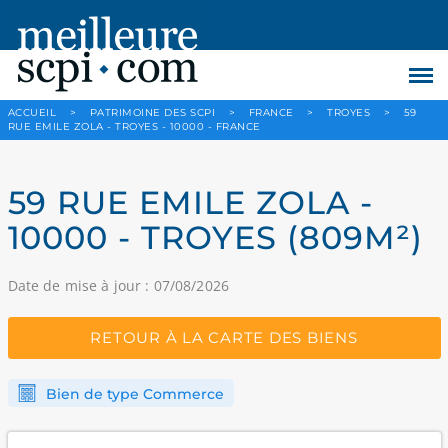
ACCUEIL
>
PATRIMOINE DES SCPI
>
FRANCE
>
TROYES
>
59
RUE EMILE ZOLA - TROYES - 10000 - FRANCE
59 RUE EMILE ZOLA -
10000 - TROYES (809M²)
Date de mise à jour : 07/08/2026
RETOUR À LA CARTE DES BIENS
Bien de type Commerce