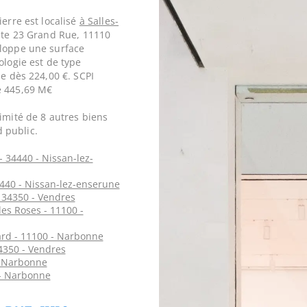
ierre est localisé
à Salles-
nte 23 Grand Rue, 11110
eloppe une surface
ologie est de type
le dès 224,00 €. SCPI
e 445,69 M€
imité de 8 autres biens
 public.
 34440 - Nissan-lez-
4440 - Nissan-lez-enserune
 34350 - Vendres
es Roses - 11100 -
rd - 11100 - Narbonne
4350 - Vendres
- Narbonne
 - Narbonne