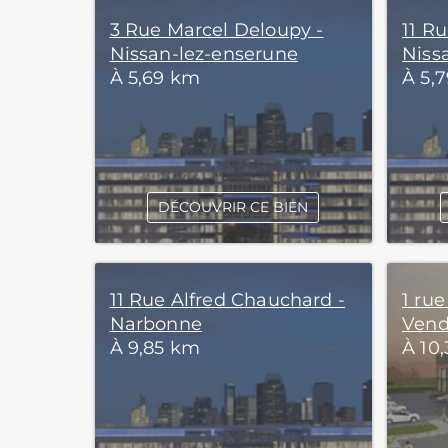
3 Rue Marcel Deloupy -
11 R
Nissan-lez-enserune
Niss
À 5,69 km
À 5,
DÉCOUVRIR CE BIEN
11 Rue Alfred Chauchard -
1 rue
Narbonne
Vend
À 9,85 km
À 10