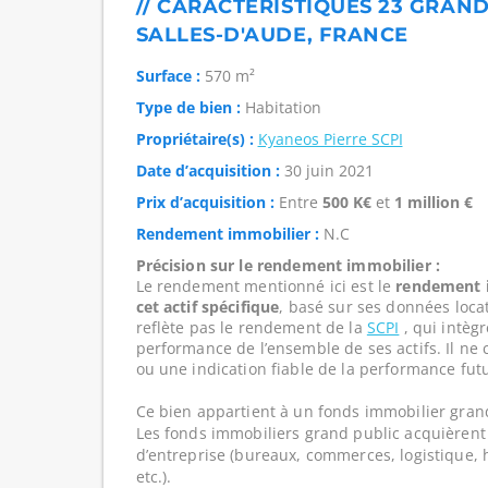
// CARACTÉRISTIQUES 23 GRAND 
SALLES-D'AUDE, FRANCE
Surface :
570 m²
Type de bien :
Habitation
Propriétaire(s) :
Kyaneos Pierre SCPI
Date d’acquisition :
30 juin 2021
Prix d’acquisition :
Entre
500 K€
et
1 million €
Rendement immobilier :
N.C
Précision sur le rendement immobilier :
Le rendement mentionné ici est le
rendement i
cet actif spécifique
, basé sur ses données loca
reflète pas le rendement de la
SCPI
, qui intègre
performance de l’ensemble de ses actifs. Il ne 
ou une indication fiable de la performance futu
Ce bien appartient à un fonds immobilier gran
Les fonds immobiliers grand public acquièrent 
d’entreprise (bureaux, commerces, logistique, hô
etc.).