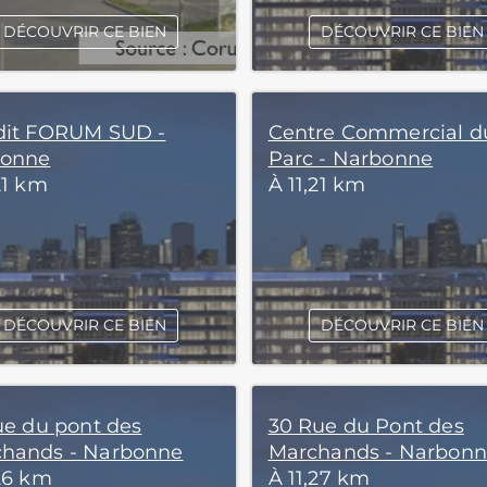
DÉCOUVRIR CE BIEN
DÉCOUVRIR CE BIEN
dit FORUM SUD -
Centre Commercial d
bonne
Parc - Narbonne
21 km
À 11,21 km
DÉCOUVRIR CE BIEN
DÉCOUVRIR CE BIEN
rue du pont des
30 Rue du Pont des
hands - Narbonne
Marchands - Narbon
,26 km
À 11,27 km