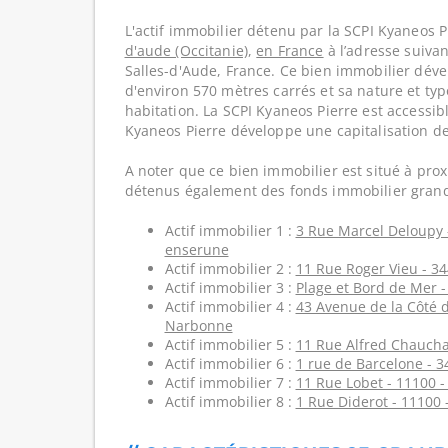
L'actif immobilier détenu par la SCPI Kyaneos P
d'aude (Occitanie)
,
en France
à l’adresse suiva
Salles-d'Aude, France. Ce bien immobilier dév
d'environ 570 mètres carrés et sa nature et typ
habitation. La SCPI Kyaneos Pierre est accessib
Kyaneos Pierre développe une capitalisation d
A noter que ce bien immobilier est situé à prox
détenus également des fonds immobilier grand
Actif immobilier 1 :
3 Rue Marcel Deloupy -
enserune
Actif immobilier 2 :
11 Rue Roger Vieu - 3
Actif immobilier 3 :
Plage et Bord de Mer -
Actif immobilier 4 :
43 Avenue de la Côté d
Narbonne
Actif immobilier 5 :
11 Rue Alfred Chaucha
Actif immobilier 6 :
1 rue de Barcelone - 3
Actif immobilier 7 :
11 Rue Lobet - 11100 
Actif immobilier 8 :
1 Rue Diderot - 11100