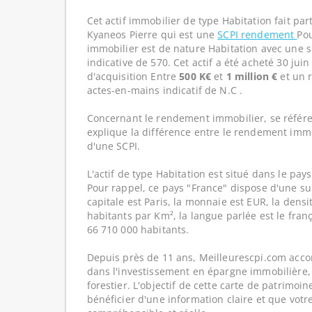
Cet actif immobilier de type Habitation fait pa
Kyaneos Pierre qui est une
SCPI rendement
Pou
immobilier est de nature Habitation avec une 
indicative de 570. Cet actif a été acheté 30 jui
d'acquisition Entre
500 K€
et
1 million €
et un 
actes-en-mains indicatif de N.C .
Concernant le rendement immobilier, se référe
explique la différence entre le rendement imm
d'une SCPI.
L'actif de type Habitation est situé dans le pays
Pour rappel, ce pays "France" dispose d'une su
capitale est Paris, la monnaie est EUR, la dens
habitants par Km², la langue parlée est le franç
66 710 000 habitants.
Depuis près de 11 ans, Meilleurescpi.com acc
dans l'investissement en épargne immobilière,
forestier. L'objectif de cette carte de patrimoi
bénéficier d'une information claire et que votr