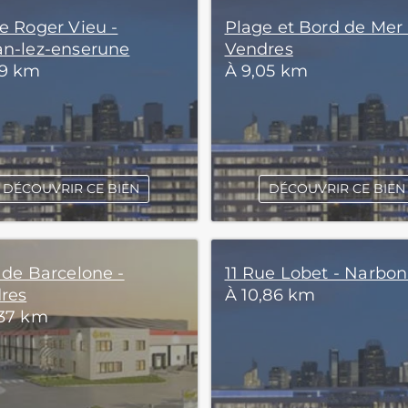
ue Roger Vieu -
Plage et Bord de Mer 
an-lez-enserune
Vendres
79 km
À 9,05 km
DÉCOUVRIR CE BIEN
DÉCOUVRIR CE BIEN
 de Barcelone -
11 Rue Lobet - Narbo
res
À 10,86 km
,37 km