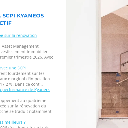
A SCPI KYANEOS
CTIF
ée sur la rénovation
os Asset Management,
investissement immobilier
remier trimestre 2026. Avec
avec une SCPI
uvent lourdement sur les
taux marginal d'imposition
17,2 %. Dans ce cont...
la performance de Kyaneos
eloppement au quatrième
xée sur la rénovation du
roche se traduit notamment
es meilleurs ?
026 s'est imposé, en trois