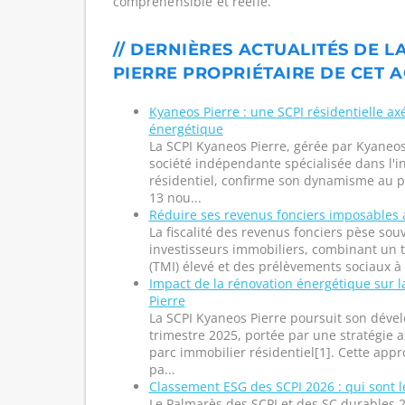
compréhensible et réelle.
// DERNIÈRES ACTUALITÉS DE L
PIERRE PROPRIÉTAIRE DE CET A
Kyaneos Pierre : une SCPI résidentielle ax
énergétique
La SCPI Kyaneos Pierre, gérée par Kyane
société indépendante spécialisée dans l'
résidentiel, confirme son dynamisme au p
13 nou...
Réduire ses revenus fonciers imposables 
La fiscalité des revenus fonciers pèse so
investisseurs immobiliers, combinant un 
(TMI) élevé et des prélèvements sociaux à 
Impact de la rénovation énergétique sur 
Pierre
La SCPI Kyaneos Pierre poursuit son dév
trimestre 2025, portée par une stratégie a
parc immobilier résidentiel[1]. Cette app
pa...
Classement ESG des SCPI 2026 : qui sont l
Le Palmarès des SCPI et des SC durables 2