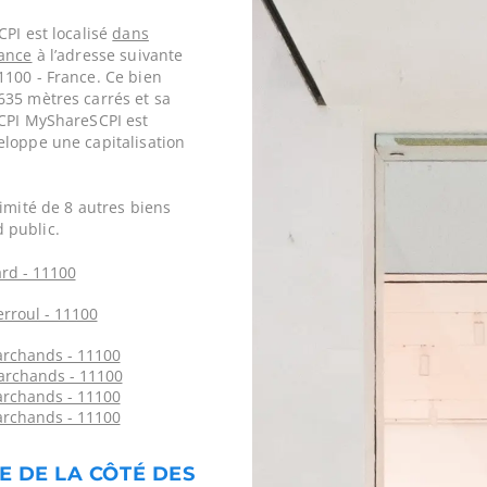
CPI est localisé
dans
ance
à l’adresse suivante
1100 - France. Ce bien
635 mètres carrés et sa
SCPI MyShareSCPI est
eloppe une capitalisation
imité de 8 autres biens
 public.
rd - 11100
rroul - 11100
archands - 11100
archands - 11100
archands - 11100
archands - 11100
E DE LA CÔTÉ DES