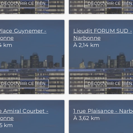
DÉCOUVRIR CE BIEN
DÉCOUVRIR CE BIEN
Place Guynemer -
Lieudit FORUM SUD -
bonne
Narbonne
14 km
À 2,14 km
DÉCOUVRIR CE BIEN
DÉCOUVRIR CE BIEN
e Amiral Courbet -
1 rue Plaisance - Nar
bonne
À 3,62 km
75 km