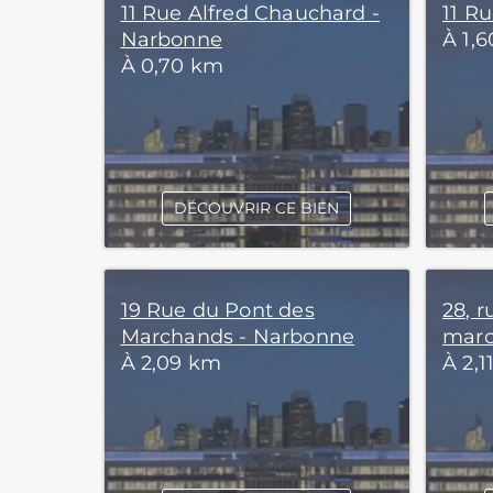
11 Rue Alfred Chauchard -
11 R
Narbonne
À 1,
À 0,70 km
DÉCOUVRIR CE BIEN
19 Rue du Pont des
28, 
Marchands - Narbonne
marc
À 2,09 km
À 2,1