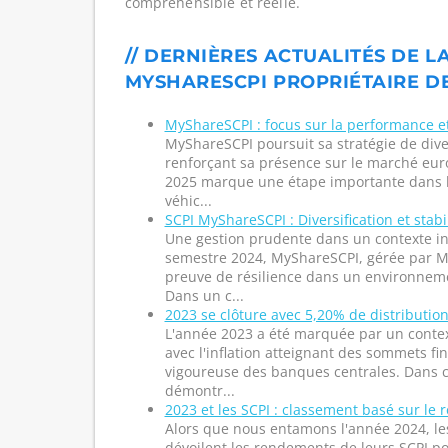
compréhensible et réelle.
// DERNIÈRES ACTUALITÉS DE LA
MYSHARESCPI PROPRIÉTAIRE DE
MyShareSCPI : focus sur la performance et 
MyShareSCPI poursuit sa stratégie de dive
renforçant sa présence sur le marché eu
2025 marque une étape importante dans 
véhic...
SCPI MyShareSCPI : Diversification et stabi
Une gestion prudente dans un contexte in
semestre 2024, MyShareSCPI, gérée par M
preuve de résilience dans un environne
Dans un c...
2023 se clôture avec 5,20% de distributi
L'année 2023 a été marquée par un conte
avec l'inflation atteignant des sommets fi
vigoureuse des banques centrales. Dans 
démontr...
2023 et les SCPI : classement basé sur le
Alors que nous entamons l'année 2024, les
dévoilent les rendements de leurs SCPI po