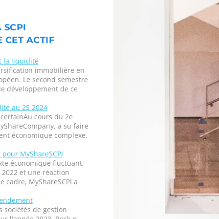
 SCPI
 CET ACTIF
la liquidité
rsification immobilière en
ropéen. Le second semestre
le développement de ce
lité au 2S 2024
certainAu cours du 2e
yShareCompany, a su faire
ment économique complexe.
on pour MyShareSCPI
xte économique fluctuant,
n 2022 et une réaction
ce cadre, MyShareSCPI a
 rendement
 sociétés de gestion
ur l'année 2023. Rock-n-