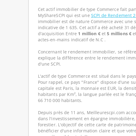
Cet actif immobilier de type Commerce fait par
MyShareSCPI qui est une
SCPI de Rendement 
immobilier est de nature Commerce avec une s
indicative de 1 635. Cet actif a été acheté 31 
d'acquisition Entre
1 million €
et
5 millions €
e
actes-en-mains indicatif de N.C .
Concernant le rendement immobilier, se référe
explique la différence entre le rendement imm
d'une SCPI.
L'actif de type Commerce est situé dans le pays
Pour rappel, ce pays "France" dispose d'une su
capitale est Paris, la monnaie est EUR, la dens
habitants par Km², la langue parlée est le franç
66 710 000 habitants.
Depuis près de 11 ans, Meilleurescpi.com acc
dans l'investissement en épargne immobilière,
forestier. L'objectif de cette carte de patrimoi
bénéficier d'une information claire et que votr