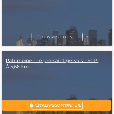
DÉCOUVRIR CETTE VILLE
Patrimoine - Le pré-saint-gervais - SCPI
À 5,66 km
*Champs obligatoires
“Excellent”, 165 avis
ÊTRE RECONTACTÉ(E)
DÉCOUVRIR CETTE VILLE