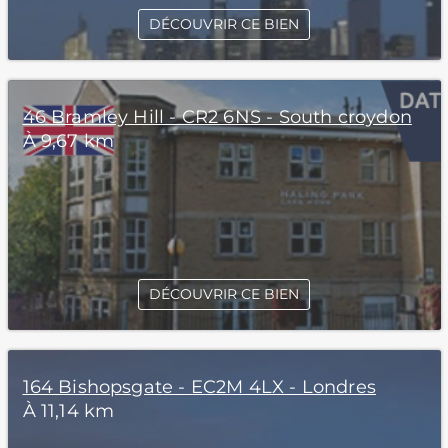
DÉCOUVRIR CE BIEN
46 Bramley Hill - CR2 6NS - South croydon
À 9,67 km
DÉCOUVRIR CE BIEN
164 Bishopsgate - EC2M 4LX - Londres
À 11,14 km