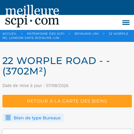
ACCUEIL
>
PATRIMOINE DES SCPI
>
ROYAUME-UNI
>
22 WORPLE
RD, LONDON SW19, ROYAUME-UNI
22 WORPLE ROAD - -
(3702M²)
Date de mise à jour : 07/08/2026
RETOUR À LA CARTE DES BIENS
Bien de type Bureaux