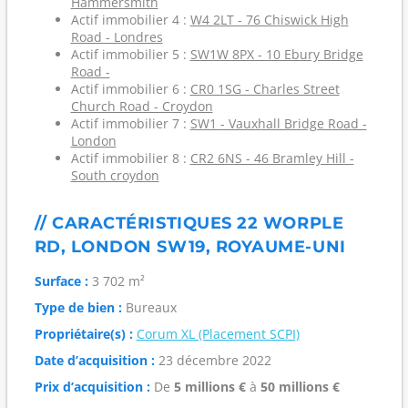
Hammersmith
Actif immobilier 4 :
W4 2LT - 76 Chiswick High
Road - Londres
Actif immobilier 5 :
SW1W 8PX - 10 Ebury Bridge
Road -
Actif immobilier 6 :
CR0 1SG - Charles Street
Church Road - Croydon
Actif immobilier 7 :
SW1 - Vauxhall Bridge Road -
London
Actif immobilier 8 :
CR2 6NS - 46 Bramley Hill -
South croydon
// CARACTÉRISTIQUES 22 WORPLE
RD, LONDON SW19, ROYAUME-UNI
Surface :
3 702 m²
Type de bien :
Bureaux
Propriétaire(s) :
Corum XL (Placement SCPI)
Date d’acquisition :
23 décembre 2022
Prix d’acquisition :
De
5 millions €
à
50 millions €