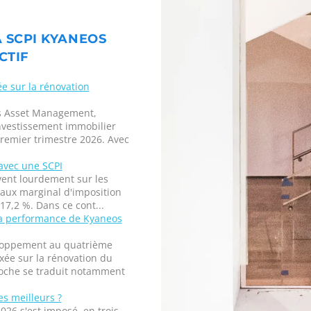
A SCPI KYANEOS
CTIF
ée sur la rénovation
os Asset Management,
investissement immobilier
remier trimestre 2026. Avec
avec une SCPI
uvent lourdement sur les
taux marginal d'imposition
17,2 %. Dans ce cont...
la performance de Kyaneos
eloppement au quatrième
xée sur la rénovation du
roche se traduit notamment
es meilleurs ?
026 s'est imposé, en trois