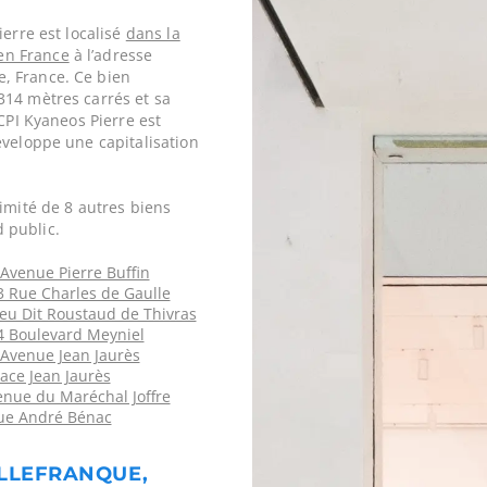
ierre est localisé
dans la
en France
à l’adresse
, France. Ce bien
314 mètres carrés et sa
SCPI Kyaneos Pierre est
éveloppe une capitalisation
imité de 8 autres biens
 public.
Avenue Pierre Buffin
 Rue Charles de Gaulle
eu Dit Roustaud de Thivras
4 Boulevard Meyniel
Avenue Jean Jaurès
lace Jean Jaurès
venue du Maréchal Joffre
Rue André Bénac
ALLEFRANQUE,