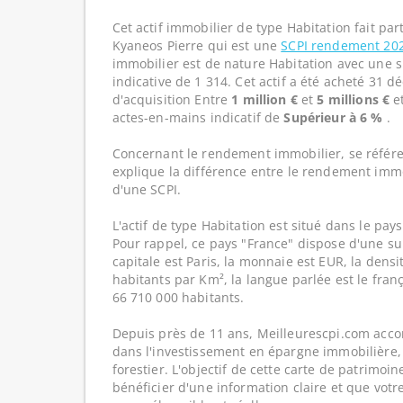
Cet actif immobilier de type Habitation fait pa
Kyaneos Pierre qui est une
SCPI rendement 20
immobilier est de nature Habitation avec une 
indicative de 1 314. Cet actif a été acheté 31 
d'acquisition Entre
1 million €
et
5 millions €
e
actes-en-mains indicatif de
Supérieur à 6 %
.
Concernant le rendement immobilier, se référe
explique la différence entre le rendement imm
d'une SCPI.
L'actif de type Habitation est situé dans le pays
Pour rappel, ce pays "France" dispose d'une su
capitale est Paris, la monnaie est EUR, la dens
habitants par Km², la langue parlée est le franç
66 710 000 habitants.
Depuis près de 11 ans, Meilleurescpi.com acc
dans l'investissement en épargne immobilière,
forestier. L'objectif de cette carte de patrimoi
bénéficier d'une information claire et que votr