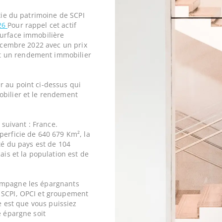
rtie du patrimoine de SCPI
26
Pour rappel cet actif
surface immobilière
décembre 2022 avec un prix
t un rendement immobilier
r au point ci-dessus qui
obilier et le rendement
 suivant : France.
perficie de 640 679 Km², la
ité du pays est de 104
ais et la population est de
ompagne les épargnants
 SCPI, OPCI et groupement
ne est que vous puissiez
e épargne soit