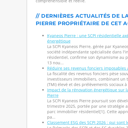
compréhensible et réelle.
// DERNIÈRES ACTUALITÉS DE L
PIERRE PROPRIÉTAIRE DE CET A
Kyaneos Pierre : une SCPI résidentielle ax
énergétique
La SCPI Kyaneos Pierre, gérée par Kyane
société indépendante spécialisée dans l'
résidentiel, confirme son dynamisme au p
13 nou...
Réduire ses revenus fonciers imposables 
La fiscalité des revenus fonciers pèse so
investisseurs immobiliers, combinant un 
(TMI) élevé et des prélèvements sociaux à 
Impact de la rénovation énergétique sur 
Pierre
La SCPI Kyaneos Pierre poursuit son dév
trimestre 2025, portée par une stratégie a
parc immobilier résidentiel[1]. Cette app
pa...
Classement ESG des SCPI 2026 : qui sont l
Le Palmarès des SCPI et des SC durables 2