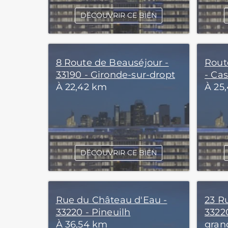
DÉCOUVRIR CE BIEN
8 Route de Beauséjour -
Rout
33190 - Gironde-sur-dropt
- Cas
À 22,42 km
À 25
DÉCOUVRIR CE BIEN
Rue du Château d'Eau -
23 R
33220 - Pineuilh
33220
À 36,54 km
gran