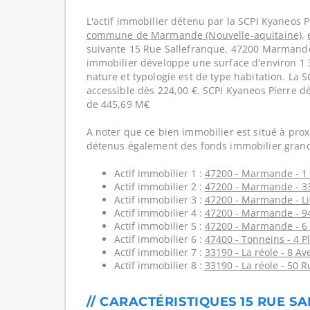
L'actif immobilier détenu par la SCPI Kyaneos P
commune de Marmande (Nouvelle-aquitaine)
,
suivante 15 Rue Sallefranque, 47200 Marmande
immobilier développe une surface d'environ 1 
nature et typologie est de type habitation. La 
accessible dès 224,00 €. SCPI Kyaneos Pierre d
de 445,69 M€
A noter que ce bien immobilier est situé à prox
détenus également des fonds immobilier grand
Actif immobilier 1 :
47200 - Marmande - 1 
Actif immobilier 2 :
47200 - Marmande - 33
Actif immobilier 3 :
47200 - Marmande - Li
Actif immobilier 4 :
47200 - Marmande - 9
Actif immobilier 5 :
47200 - Marmande - 6 
Actif immobilier 6 :
47400 - Tonneins - 4 P
Actif immobilier 7 :
33190 - La réole - 8 A
Actif immobilier 8 :
33190 - La réole - 50 
// CARACTÉRISTIQUES 15 RUE S