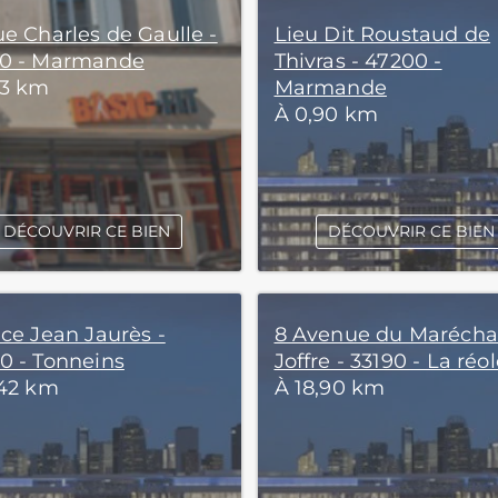
ue Charles de Gaulle -
Lieu Dit Roustaud de
0 - Marmande
Thivras - 47200 -
33 km
Marmande
À 0,90 km
DÉCOUVRIR CE BIEN
DÉCOUVRIR CE BIEN
ace Jean Jaurès -
8 Avenue du Marécha
0 - Tonneins
Joffre - 33190 - La réo
,42 km
À 18,90 km