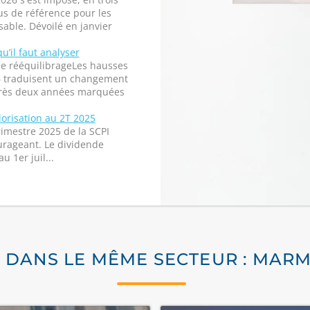
s de référence pour les
able. Dévoilé en janvier
qu’il faut analyser
de rééquilibrageLes hausses
26 traduisent un changement
près deux années marquées
lorisation au 2T 2025
imestre 2025 de la SCPI
rageant. Le dividende
u 1er juil...
S DANS LE MÊME SECTEUR : MAR