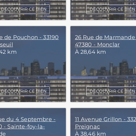
DÉCOUVRIR CE BIEN
DÉCOUVRIR CE BIEN
e de Pouchon - 33190
26 Rue de Marmande 
seuil
47380 - Monclar
,42 km
À 28,64 km
DÉCOUVRIR CE BIEN
DÉCOUVRIR CE BIEN
ue du 4 Septembre -
11 Avenue Grillon - 332
 - Sainte-foy-la-
Preignac
de
À 38,46 km