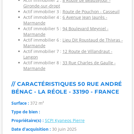
Actif immobilier 2 :
8 Route de Beauséjour -
Gironde-sur-dropt
Actif immobilier 3 :
Route de Pouchon - Casseuil
Actif immobilier 4 :
6 Avenue Jean Jaurès -
Marmande
Actif immobilier 5 :
94 Boulevard Meyniel -
Marmande
Actif immobilier 6 :
Lieu Dit Roustaud de Thivras -
Marmande
Actif immobilier 7 :
12 Route de Villandraut -
Langon
Actif immobilier 8 :
33 Rue Charles de Gaulle -
Marmande
// CARACTÉRISTIQUES 50 RUE ANDRÉ
BÉNAC - LA RÉOLE - 33190 - FRANCE
Surface :
372 m²
Type de bien :
Propriétaire(s) :
SCPI Kyaneos Pierre
Date d’acquisition :
30 juin 2025