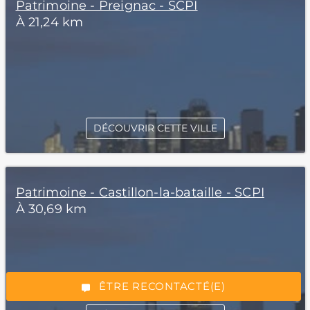
Patrimoine - Preignac - SCPI
À 21,24 km
DÉCOUVRIR CETTE VILLE
*Champs obligatoires
Patrimoine - Castillon-la-bataille - SCPI
À 30,69 km
“Excellent”, 165 avis
ÊTRE RECONTACTÉ(E)