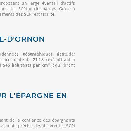
oposant un large éventail d'actifs
dans des SCPI performantes. Grâce à
ements des SCPI est facilité.
VE-D'ORNON
données géographiques (latitude:
urface totale de
21.18 km²
, offrant à
1 546 habitants par km²
, équilibrant
UR L'ÉPARGNE EN
nant de la confiance des épargnants
'ensemble précise des différentes SCPI