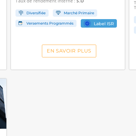
Taux de rendement interne
:
S.O
Diversifiée
Marché Primaire
Versements Programmés
Label ISR
EN SAVOIR PLUS