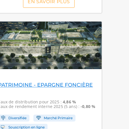
EN SAVOIR PLUS
PATRIMOINE - EPARGNE FONCIÈRE
Taux de distribution
pour 2025 :
4,86 %
Taux de rendement interne
2025 (5 ans) :
-0,80 %
Diversifiée
Marché Primaire
Souscription en ligne