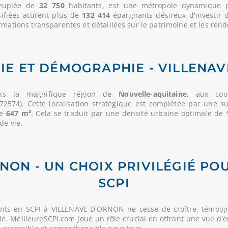
peuplée de
32 750
habitants, est une métropole dynamique pr
ifiées attirent plus de
132 414
épargnants désireux d'investir 
rmations transparentes et détaillées sur le patrimoine et les rend
E ET DÉMOGRAPHIE - VILLENA
ans la magnifique région de
Nouvelle-aquitaine
, aux coor
72574). Cette localisation stratégique est complétée par une s
de
647 m²
. Cela se traduit par une densité urbaine optimale de
de vie.
NON - UN CHOIX PRIVILÉGIÉ PO
SCPI
nts en SCPI à VILLENAVE-D'ORNON ne cesse de croître, témoig
lle. MeilleureSCPI.com joue un rôle crucial en offrant une vue d