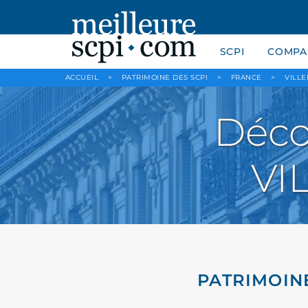
SCPI
COMPAR
ACCUEIL
>
PATRIMOINE DES SCPI
>
FRANCE
>
VILL
Déco
VI
PATRIMOINE