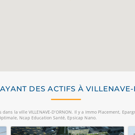
I AYANT DES ACTIFS À VILLENAVE
s dans la ville VILLENAVE-D'ORNON. Il y a Immo Placement, Epargne
, Optimale, Ncap Education Santé, Epsicap Nano.