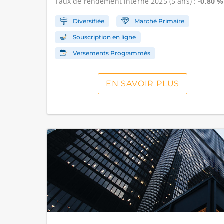
Taux de rendement interne
2025 (5 ans) :
-0,80 %
Diversifiée
Marché Primaire
Souscription en ligne
Versements Programmés
EN SAVOIR PLUS