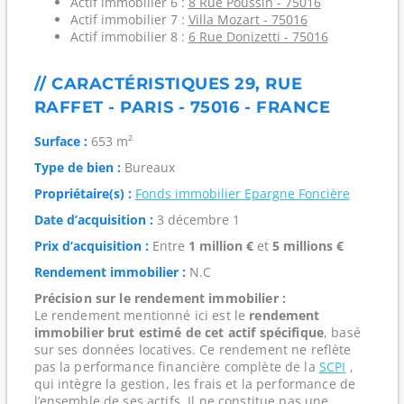
Actif immobilier 6 :
8 Rue Poussin - 75016
Actif immobilier 7 :
Villa Mozart - 75016
Actif immobilier 8 :
6 Rue Donizetti - 75016
// CARACTÉRISTIQUES 29, RUE
RAFFET - PARIS - 75016 - FRANCE
Surface :
653 m²
Type de bien :
Bureaux
Propriétaire(s) :
Fonds immobilier Epargne Foncière
Date d’acquisition :
3 décembre 1
Prix d’acquisition :
Entre
1 million €
et
5 millions €
Rendement immobilier :
N.C
Précision sur le rendement immobilier :
Le rendement mentionné ici est le
rendement
immobilier brut estimé de cet actif spécifique
, basé
sur ses données locatives. Ce rendement ne reflète
pas la performance financière complète de la
SCPI
,
qui intègre la gestion, les frais et la performance de
l’ensemble de ses actifs. Il ne constitue pas une