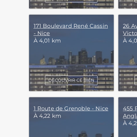
171 Boulevard René Cassin
26 A
- Nice
Victo
À 4,01 km
À 4,
DÉCOUVRIR CE BIEN
1 Route de Grenoble - Nice
455 
À 4,22 km
Angla
À 4,