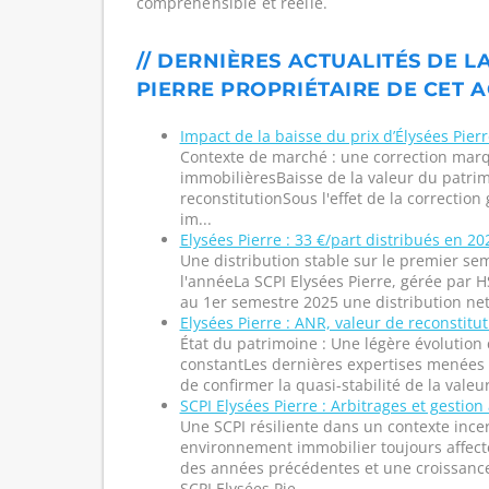
compréhensible et réelle.
// DERNIÈRES ACTUALITÉS DE LA
PIERRE PROPRIÉTAIRE DE CET A
Impact de la baisse du prix d’Élysées Pierr
Contexte de marché : une correction marq
immobilièresBaisse de la valeur du patrim
reconstitutionSous l'effet de la correction
im...
Elysées Pierre : 33 €/part distribués en 2
Une distribution stable sur le premier se
l'annéeLa SCPI Elysées Pierre, gérée par H
au 1er semestre 2025 une distribution net
Elysées Pierre : ANR, valeur de reconstitut
État du patrimoine : Une légère évolution
constantLes dernières expertises menées 
de confirmer la quasi-stabilité de la valeu
SCPI Elysées Pierre : Arbitrages et gestion
Une SCPI résiliente dans un contexte inc
environnement immobilier toujours affect
des années précédentes et une croissanc
SCPI Elysées Pie...