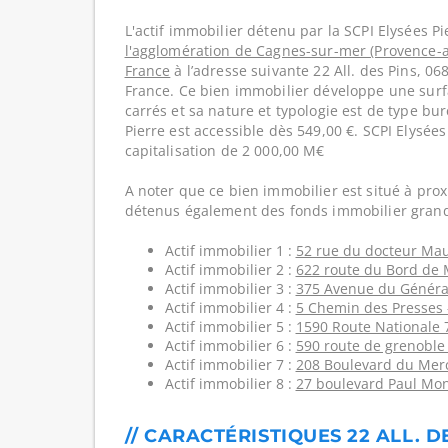
L'actif immobilier détenu par la SCPI Elysées Pi
l'agglomération de Cagnes-sur-mer (Provence-a
France
à l’adresse suivante 22 All. des Pins, 0
France. Ce bien immobilier développe une surf
carrés et sa nature et typologie est de type bu
Pierre est accessible dès 549,00 €. SCPI Elysée
capitalisation de 2 000,00 M€
A noter que ce bien immobilier est situé à prox
détenus également des fonds immobilier grand
Actif immobilier 1 :
52 rue du docteur Mau
Actif immobilier 2 :
622 route du Bord de 
Actif immobilier 3 :
375 Avenue du Général
Actif immobilier 4 :
5 Chemin des Presses 
Actif immobilier 5 :
1590 Route Nationale 
Actif immobilier 6 :
590 route de grenoble
Actif immobilier 7 :
208 Boulevard du Merc
Actif immobilier 8 :
27 boulevard Paul Mon
// CARACTÉRISTIQUES 22 ALL. D