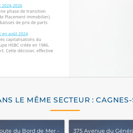
x 2024-2026
ne phase de transition
 de Placement Immobilier),
baisses de prix de parts
t en août 2024
es capitalisations du
upe HSBC créée en 1986,
t. Cette décision, effective
ANS LE MÊME SECTEUR : CAGNES
route du Bord de Mer -
375 Avenue du Génér