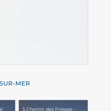
-SUR-MER
al
5 Chemin des Presses -