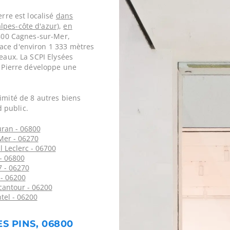
erre est localisé
dans
lpes-côte d'azur)
,
en
6800 Cagnes-sur-Mer,
ace d'environ 1 333 mètres
reaux. La SCPI Elysées
s Pierre développe une
imité de 8 autres biens
 public.
ran - 06800
Mer - 06270
 Leclerc - 06700
- 06800
7 - 06270
 - 06200
antour - 06200
tel - 06200
ES PINS, 06800