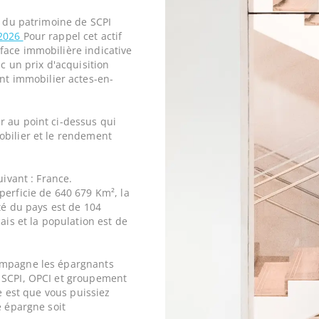
e du patrimoine de SCPI
 2026
Pour rappel cet actif
face immobilière indicative
c un prix d'acquisition
t immobilier actes-en-
r au point ci-dessus qui
obilier et le rendement
uivant : France.
perficie de 640 679 Km², la
ité du pays est de 104
ais et la population est de
ompagne les épargnants
 SCPI, OPCI et groupement
ne est que vous puissiez
e épargne soit