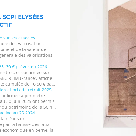
 SCPI ELYSÉES
CTIF
e sur les associés
uée des valorisations
oine et de la valeur de
 générale des valorisations
025, 30 € prévus en 2026
mestre… et confirmée sur
SBC REIM (France), affiche
te cumulée de 16,50 € pa...
ion et prix de retrait 2025
 confirmée à périmètre
au 30 juin 2025 ont permis
r du patrimoine de la SCPI...
 active au 2S 2024
ertainDans un
é par la hausse des taux
e économique en berne, la