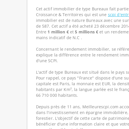
Cet actif immobilier de type Bureaux fait parti
Croissance & Territoires qui est une
scpi d'ent
immobilier est de nature Bureaux avec une sur
de 587. Cet actif a été acheté 23 décembre 2014
Entre
1 million €
et
5 millions €
et un rendemen
mains indicatif de N.C .
Concernant le rendement immobilier, se référe
explique la différence entre le rendement imm
d'une SCPI.
L'actif de type Bureaux est situé dans le pays s
Pour rappel, ce pays "France" dispose d'une su
capitale est Paris, la monnaie est EUR, la dens
habitants par Km², la langue parlée est le franç
66 710 000 habitants.
Depuis près de 11 ans, Meilleurescpi.com acc
dans l'investissement en épargne immobilière,
forestier. L'objectif de cette carte de patrimoi
bénéficier d'une information claire et que votr