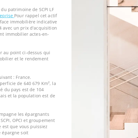
e du patrimoine de SCPI LF
reprise
Pour rappel cet actif
face immobilière indicative
 avec un prix d'acquisition
t immobilier actes-en-
r au point ci-dessus qui
obilier et le rendement
uivant : France.
perficie de 640 679 Km², la
ité du pays est de 104
ais et la population est de
ompagne les épargnants
 SCPI, OPCI et groupement
ne est que vous puissiez
e épargne soit