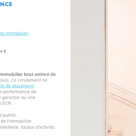
ANCE
nds immobilier)
s €
mmobilier brut estimé de
tives. Ce rendement ne
vile de placement
t la performance de
ne garantie ou une
a SCPI.
d public.
de l’immobilier
tellerie, locaux d’activité,