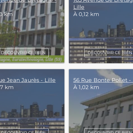
Avenue de Bretagne -
165 Avenue de Bretag
Lille
10 km
À 0,12 km
DÉCOUVRIR CE BIEN
DÉCOUVRIR CE BIEN
e Jean Jaurès - Lille
56 Rue Bonte Pollet - 
47 km
À 1,02 km
DÉCOUVRIR CE BIEN
DÉCOUVRIR CE BIEN