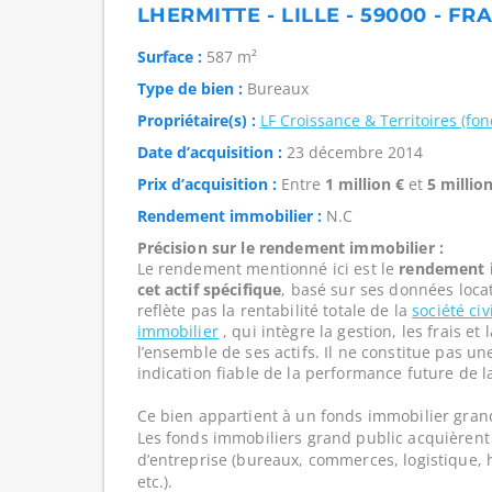
LHERMITTE - LILLE - 59000 - FR
Surface :
587 m²
Type de bien :
Bureaux
Propriétaire(s) :
LF Croissance & Territoires (fo
Date d’acquisition :
23 décembre 2014
Prix d’acquisition :
Entre
1 million €
et
5 million
Rendement immobilier :
N.C
Précision sur le rendement immobilier :
Le rendement mentionné ici est le
rendement i
cet actif spécifique
, basé sur ses données loca
reflète pas la rentabilité totale de la
société ci
immobilier
, qui intègre la gestion, les frais e
l’ensemble de ses actifs. Il ne constitue pas u
indication fiable de la performance future de l
Ce bien appartient à un fonds immobilier gran
Les fonds immobiliers grand public acquièrent 
d’entreprise (bureaux, commerces, logistique, hô
etc.).