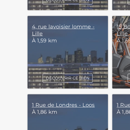
4, rue lavoisier lomme -
15 B
Lille
Lille
À 1,59 km
À 1,
DÉCOUVRIR CE BIEN
1 Rue de Londres - Loos
1 Ru
À 1,86 km
À 1,