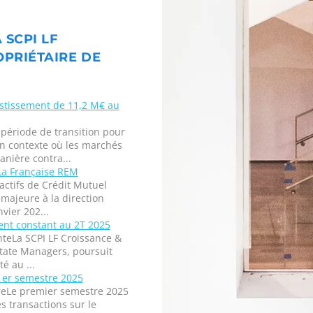
 SCPI LF
OPRIÉTAIRE DE
vestissement de 11,2 M€ au
 période de transition pour
un contexte où les marchés
nière contra...
La Française REM
actifs de Crédit Mutuel
majeure à la direction
vier 202...
ent constant au 2T 2025
nteLa SCPI LF Croissance &
state Managers, poursuit
é au ...
 1er semestre 2025
reLe premier semestre 2025
 transactions sur le