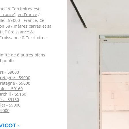
nce & Territoires est
-france)
,
en France
à
lle - 59000 - France. Ce
on 587 mètres carrés et sa
I LF Croissance &
 Croissance & Territoires
imité de 8 autres biens
 public.
rs - 59000
Bretagne - 59000
Bretagne - 59000
ules - 59160
rchill - 59160
rès - 59160
llet - 59000
 59000
VICOT -