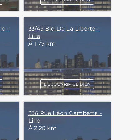
lo -
33/43 Bld De La Liberte -
Lille
À 1,79 km
DÉCOUVRIR CE BIEN
236 Rue Léon Gambetta -
Lille
À 2,20 km