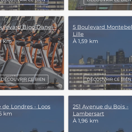
oulevard Bigo Danel -
5 Boulevard Montebel
Lille
59 km
À 1,59 km
DÉCOUVRIR CE BIEN
DÉCOUVRIR CE BIEN
e de Londres - Loos
251 Avenue du Bois -
86 km
Lambersart
À 1,96 km