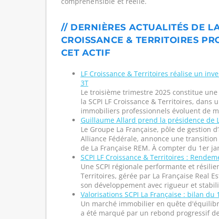
compréhensible et réelle.
// DERNIÈRES ACTUALITÉS DE LA
CROISSANCE & TERRITOIRES PR
CET ACTIF
LF Croissance & Territoires réalise un in
3T
Le troisième trimestre 2025 constitue une
la SCPI LF Croissance & Territoires, dans 
immobiliers professionnels évoluent de ma
Guillaume Allard prend la présidence de 
Le Groupe La Française, pôle de gestion d’
Alliance Fédérale, annonce une transition 
de La Française REM. À compter du 1er jan
SCPI LF Croissance & Territoires : Rendem
Une SCPI régionale performante et résilie
Territoires, gérée par La Française Real E
son développement avec rigueur et stabilit
Valorisations SCPI La Française : bilan du
Un marché immobilier en quête d'équilib
a été marqué par un rebond progressif des