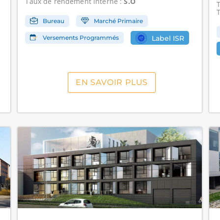
Taux de rendement interne
:
S.O
Bureau
Marché Primaire
Versements Programmés
Label ISR
EN SAVOIR PLUS