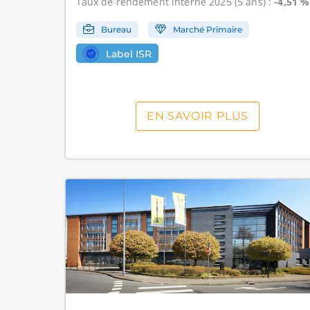
Taux de rendement interne
2025 (5 ans) :
-4,51 %
Bureau
Marché Primaire
Label ISR
EN SAVOIR PLUS