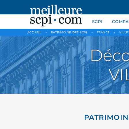
SCPI
COMPAR
ACCUEIL
>
PATRIMOINE DES SCPI
>
FRANCE
>
VILL
Déco
VI
PATRIMOIN