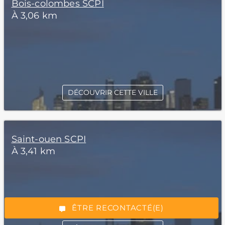
Bois-colombes SCPI
À 3,06 km
DÉCOUVRIR CETTE VILLE
Saint-ouen SCPI
*Champs obligatoires
À 3,41 km
“Excellent”, 165 avis
ÊTRE RECONTACTÉ(E)