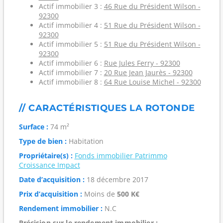
Actif immobilier 3 :
46 Rue du Président Wilson -
92300
Actif immobilier 4 :
51 Rue du Président Wilson -
92300
Actif immobilier 5 :
51 Rue du Président Wilson -
92300
Actif immobilier 6 :
Rue Jules Ferry - 92300
Actif immobilier 7 :
20 Rue Jean Jaurès - 92300
Actif immobilier 8 :
64 Rue Louise Michel - 92300
// CARACTÉRISTIQUES LA ROTONDE
Surface :
74 m²
Type de bien :
Habitation
Propriétaire(s) :
Fonds immobilier Patrimmo
Croissance Impact
Date d’acquisition :
18 décembre 2017
Prix d’acquisition :
Moins de
500 K€
Rendement immobilier :
N.C
Précision sur le rendement immobilier :