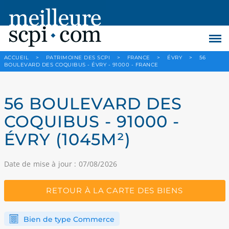
ACCUEIL
>
PATRIMOINE DES SCPI
>
FRANCE
>
ÉVRY
>
56
BOULEVARD DES COQUIBUS - ÉVRY - 91000 - FRANCE
56 BOULEVARD DES
COQUIBUS - 91000 -
ÉVRY (1045M²)
Date de mise à jour : 07/08/2026
RETOUR À LA CARTE DES BIENS
Bien de type Commerce