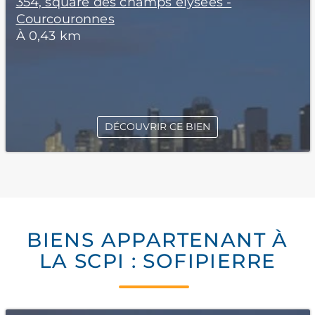
354, square des champs elysees -
Courcouronnes
À 0,43 km
DÉCOUVRIR CE BIEN
BIENS APPARTENANT À
LA SCPI : SOFIPIERRE