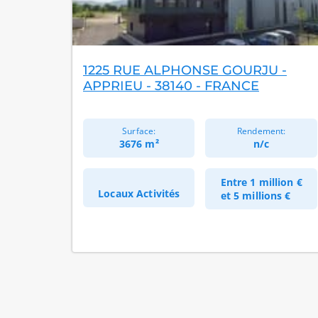
1225 RUE ALPHONSE GOURJU -
APPRIEU - 38140 - FRANCE
Surface:
Rendement:
3676 m²
n/c
Entre
1 million €
Locaux Activités
et
5 millions €