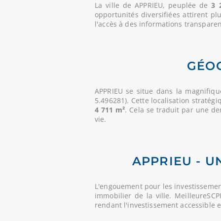
La ville de APPRIEU, peuplée de
3 
opportunités diversifiées attirent p
l'accès à des informations transparent
GÉOG
APPRIEU se situe dans la magnifiq
5.496281). Cette localisation straté
4 711 m²
. Cela se traduit par une d
vie.
APPRIEU - U
L'engouement pour les investissement
immobilier de la ville. MeilleureSC
rendant l'investissement accessible 