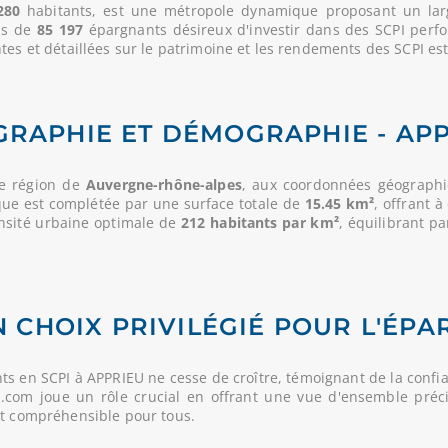
280
habitants, est une métropole dynamique proposant un large
lus de
85 197
épargnants désireux d'investir dans des SCPI perf
es et détaillées sur le patrimoine et les rendements des SCPI est 
RAPHIE ET DÉMOGRAPHIE - AP
ue région de
Auvergne-rhône-alpes
, aux coordonnées géographiq
gique est complétée par une surface totale de
15.45 km²
, offrant 
ensité urbaine optimale de
212 habitants par km²
, équilibrant p
N CHOIX PRIVILÉGIÉ POUR L'ÉPA
s en SCPI à APPRIEU ne cesse de croître, témoignant de la confi
PI.com joue un rôle crucial en offrant une vue d'ensemble préci
et compréhensible pour tous.