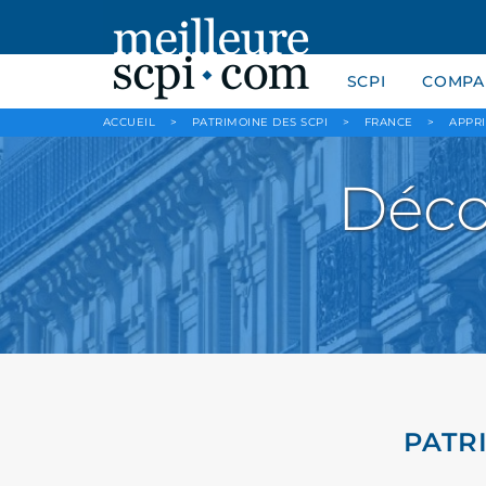
SCPI
COMPAR
ACCUEIL
>
PATRIMOINE DES SCPI
>
FRANCE
>
APPR
Déco
PATR