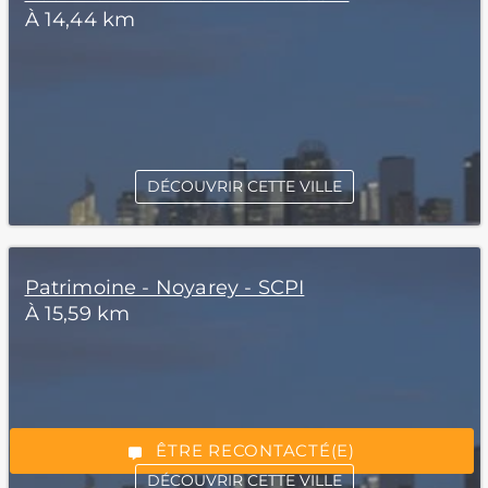
À 14,44 km
DÉCOUVRIR CETTE VILLE
Patrimoine - Noyarey - SCPI
*Champs obligatoires
À 15,59 km
“Excellent”, 165 avis
ÊTRE RECONTACTÉ(E)
DÉCOUVRIR CETTE VILLE