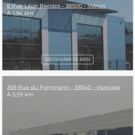
8 Rue Léon Beridot - 38500 - Voiron
À 1,94 km
DÉCOUVRIR CE BIEN
369 Rue du Pommarin - 38340 - Voreppe
À 5,59 km