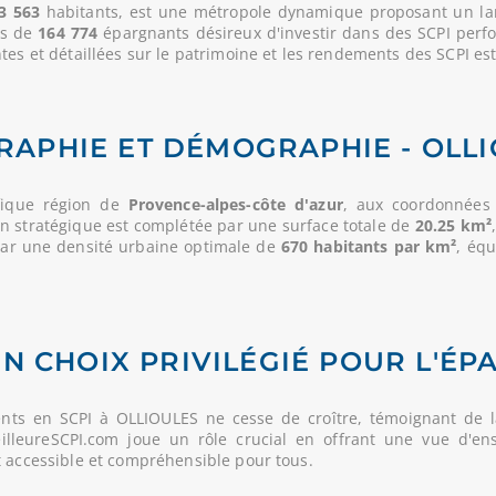
3 563
habitants, est une métropole dynamique proposant un larg
us de
164 774
épargnants désireux d'investir dans des SCPI perf
es et détaillées sur le patrimoine et les rendements des SCPI est 
APHIE ET DÉMOGRAPHIE - OLL
fique région de
Provence-alpes-côte d'azur
, aux coordonnées 
ion stratégique est complétée par une surface totale de
20.25 km²
 par une densité urbaine optimale de
670 habitants par km²
, équ
UN CHOIX PRIVILÉGIÉ POUR L'ÉP
nts en SCPI à OLLIOULES ne cesse de croître, témoignant de 
MeilleureSCPI.com joue un rôle crucial en offrant une vue d'en
t accessible et compréhensible pour tous.