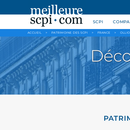
SCPI
COMPAR
ACCUEIL
>
PATRIMOINE DES SCPI
>
FRANCE
>
OLLI
Déco
PATRI