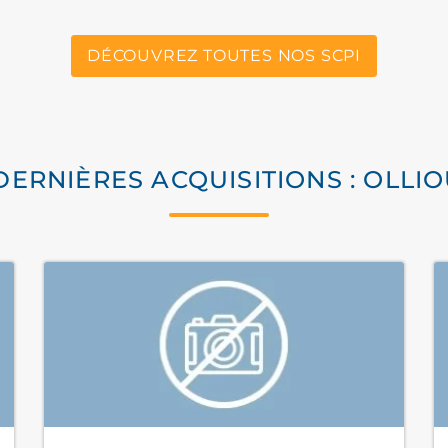
DÉCOUVREZ TOUTES NOS SCPI
DERNIÈRES ACQUISITIONS : OLLI