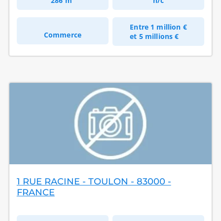
286 m²
n/c
Entre
1 million €
Commerce
et
5 millions €
1 RUE RACINE - TOULON - 83000 -
FRANCE