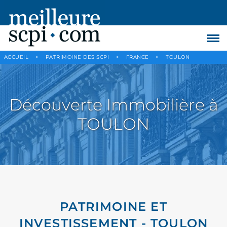
ACCUEIL
>
PATRIMOINE DES SCPI
>
FRANCE
>
TOULON
Découverte Immobilière à
TOULON
PATRIMOINE ET
INVESTISSEMENT - TOULON