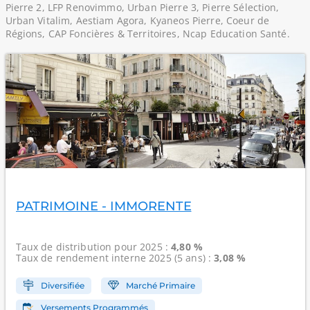
Pierre 2, LFP Renovimmo, Urban Pierre 3, Pierre Sélection,
Urban Vitalim, Aestiam Agora, Kyaneos Pierre, Coeur de
Régions, CAP Foncières & Territoires, Ncap Education Santé.
PATRIMOINE - IMMORENTE
Taux de distribution
pour 2025 :
4,80 %
Taux de rendement interne
2025 (5 ans) :
3,08 %
Diversifiée
Marché Primaire
Versements Programmés