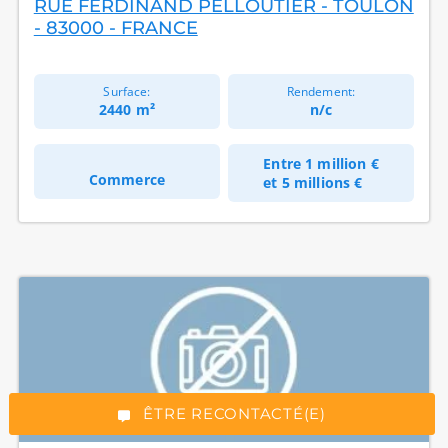
RUE FERDINAND PELLOUTIER - TOULON
- 83000 - FRANCE
Surface:
Rendement:
2440 m²
n/c
Entre
1 million €
Commerce
et
5 millions €
*Champs obligatoires
“Excellent”, 165 avis
ÊTRE RECONTACTÉ(E)