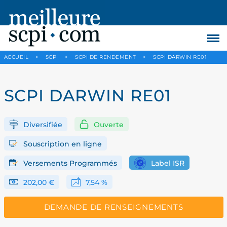
ACCUEIL
>
SCPI
>
SCPI DE RENDEMENT
>
SCPI DARWIN RE01
SCPI DARWIN RE01
Diversifiée
Ouverte
Souscription en ligne
Versements Programmés
Label ISR
202,00 €
7,54 %
DEMANDE DE RENSEIGNEMENTS