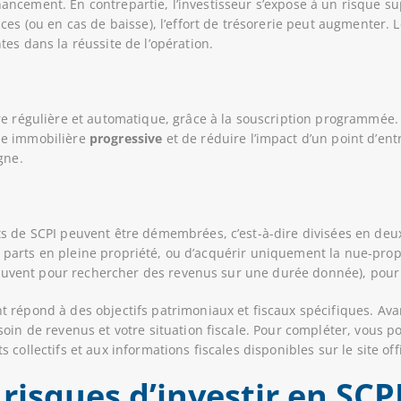
 financement. En contrepartie, l’investisseur s’expose à un risque s
ces (ou en cas de baisse), l’effort de trésorerie peut augmenter. 
es dans la réussite de l’opération.
ère régulière et automatique, grâce à la souscription programmé
ne immobilière
progressive
et de réduire l’impact d’un point d’ent
gne.
s de SCPI peuvent être démembrées, c’est-à-dire divisées en deux
les parts en pleine propriété, ou d’acquérir uniquement la nue-pr
(souvent pour rechercher des revenus sur une durée donnée), pour 
épond à des objectifs patrimoniaux et fiscaux spécifiques. Avant d
oin de revenus et votre situation fiscale. Pour compléter, vous 
collectifs et aux informations fiscales disponibles sur le site offic
 risques d’investir en SCP