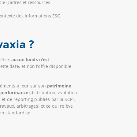
ble (cadres et ressources
contexte des informations ESG.
vaxia ?
mètre,
aucun fonds n’est
ette date, et non l’offre disponible
éléments à jour sur son
patrimoine
a
performance
(distribution, évolution
s
et de reporting publiés par la SCPI.
avaux, arbitrages) et ce qui relève
ion standardisé.