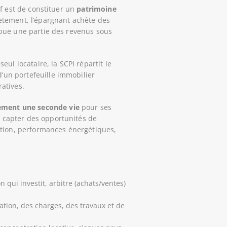
if est de constituer un
patrimoine
ètement, l’épargnant achète des
ribue une partie des revenus sous
eul locataire, la SCPI répartit le
d’un portefeuille immobilier
ratives.
ement une seconde vie
pour ses
à capter des opportunités de
ation, performances énergétiques,
 qui investit, arbitre (achats/ventes)
ation, des charges, des travaux et de