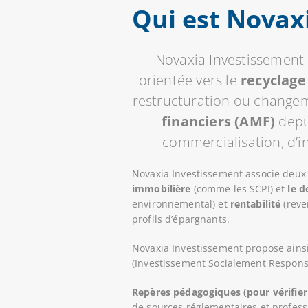
Qui est Novax
Novaxia Investissement 
orientée vers le
recyclage
restructuration ou changem
financiers (AMF)
depu
commercialisation, d’i
Novaxia Investissement associe deux e
immobilière
(comme les SCPI) et
le 
environnemental) et
rentabilité
(reve
profils d’épargnants.
Novaxia Investissement propose ainsi
(Investissement Socialement Respons
Repères pédagogiques (pour vérifier 
de sources réglementaires et profess