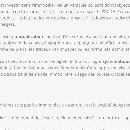
st investir dans l’immobilier via un véhicule collectif dont l’object
omposé de bureaux, en France et dans des pays de l’OCDE. Concr
meubles, les loue à des entreprises, encaisse les loyers et redist
harges).
r est la
mutualisation
: au lieu d’être exposé à un seul bien et un s
ocataires et de zones géographiques. L’épargnant bénéficie ainsi 
erche de biens, les travaux, les impayés ou les formalités administ
vaxia Investissement consiste également à envisager
systématiqu
amélioration énergétique, repositionnement). Cette approche vise 
volutions de la demande immobilière (usage des bureaux, localis
e choisissez pas les immeubles un par un, c’est la société de gestion
is
: ils dépendent des loyers réellement encaissés, du taux d’occup