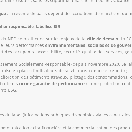
ertains risques, sans les supprimer (marché immobilier, vacance, c
que
: la revente de parts dépend des conditions de marché et du m
ier responsable, labellisé ISR
axia NEO se positionne sur les enjeux de la
ville de demain
. La SC
 de leurs performances
environnementales, sociales et de gouver
t des occupants, accessibilité, sécurité, qualité des services, go
issement Socialement Responsable) depuis novembre 2020. Le la
G, mise en place d’indicateurs de suivi, transparence et reporting. 
ioration des bâtiments (travaux, pilotage des consommations, cer
 toutefois
ni une garantie de performance
ni une protection contre
nts ESG.
ipes du label (informations publiques disponibles via les canaux ins
ommunication extra-financière et la commercialisation des produ