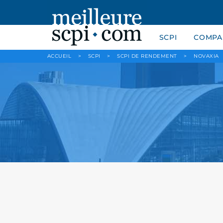
SCPI
COMPAR
ACCUEIL
>
SCPI
>
SCPI DE RENDEMENT
>
NOVAXIA