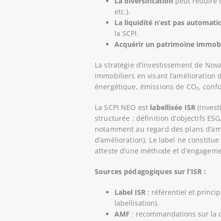
La diversification
peut réduire c
etc.).
La liquidité n’est pas automati
la SCPI.
Acquérir un patrimoine immobil
La stratégie d’investissement de Nov
immobiliers en visant l’amélioration
énergétique, émissions de CO₂, confor
La SCPI NEO est
labellisée ISR
(Invest
structurée : définition d’objectifs ES
notamment au regard des plans d’amél
d’amélioration). Le label ne constitue
atteste d’une méthode et d’engageme
Sources pédagogiques sur l’ISR :
Label ISR
: référentiel et princ
labellisation).
AMF
: recommandations sur la c