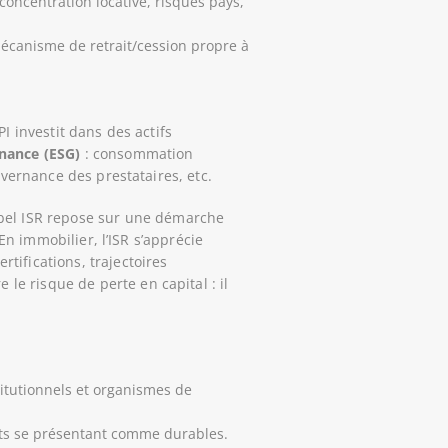
oncentration locative, risques pays,
écanisme de retrait/cession propre à
PI investit dans des actifs
nance (ESG)
: consommation
uvernance des prestataires, etc.
bel ISR repose sur une démarche
En immobilier, l’ISR s’apprécie
tifications, trajectoires
 le risque de perte en capital : il
titutionnels et organismes de
its se présentant comme durables.