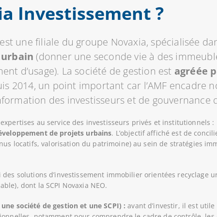
ia Investissement ?
est une filiale du groupe Novaxia, spécialisée da
 urbain
(donner une seconde vie à des immeubles
ent d’usage). La société de gestion est
agréée p
is 2014, un point important car l’AMF encadre n
nformation des investisseurs et de gouvernance d
xpertises au service des investisseurs privés et institutionnels :
développement de projets urbains
. L’objectif affiché est de concil
nus locatifs, valorisation du patrimoine) au sein de stratégies im
 des solutions d’investissement immobilier orientées recyclage u
able), dont la SCPI Novaxia NEO.
une société de gestion et une SCPI) :
avant d’investir, il est uti
ionnelles, notamment pour comprendre le cadre de contrôle, les 