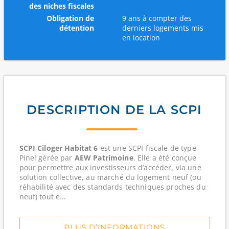
des niches fiscales
Obligation de
9 ans à compter des
détention
derniers logements mis
en location
DESCRIPTION DE LA SCPI
SCPI Ciloger Habitat 6
est une SCPI
fiscale
de type
Pinel
gérée par
AEW Patrimoine
. Elle a été conçue
pour permettre aux investisseurs d’accéder, via une
solution collective, au marché du logement neuf (ou
réhabilité avec des standards techniques proches du
neuf) tout e...
PLUS D’INFORMATIONS