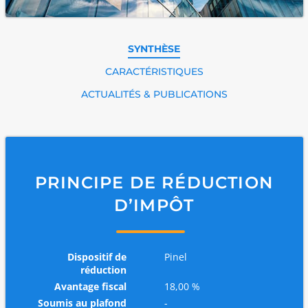
SYNTHÈSE
CARACTÉRISTIQUES
ACTUALITÉS & PUBLICATIONS
PRINCIPE DE RÉDUCTION
D’IMPÔT
Dispositif de
Pinel
réduction
Avantage fiscal
18,00 %
Soumis au plafond
-