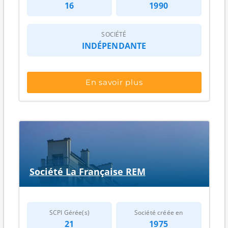
16
1990
part, le
taux d’occupation financier moyen
s’établit à
90,06 % au 31/03/2026
: il renseigne sur la part des
loyers effectivement facturés et encaissables par
SOCIÉTÉ
rapport aux loyers théoriques si tout le patrimoine
INDÉPENDANTE
était loué (il peut donc être affecté par la vacance, les
franchises de loyers ou certains impayés selon les
définitions retenues dans les documents). D’autre
En savoir plus
part, le
taux de distribution moyen
ressort à
4,53 %
au 31/12/2025
: il correspond à un ratio de
distribution sur une année, à interpréter comme un
indicateur de revenu potentiel et non comme une
garantie, car les distributions futures peuvent varier
en fonction des loyers, des charges, des travaux, de la
vacance et des décisions de gestion (sources : AMF,
documents périodiques des SCPI).
Société La Française REM
À retenir pour l’épargnant :
dans le cas d’une SCPI ou
d’un autre fonds immobilier, la société de gestion
intervient à la fois sur la sélection des actifs, la
SCPI Gérée(s)
Société créée en
gestion locative et le pilotage financier du véhicule.
21
1975