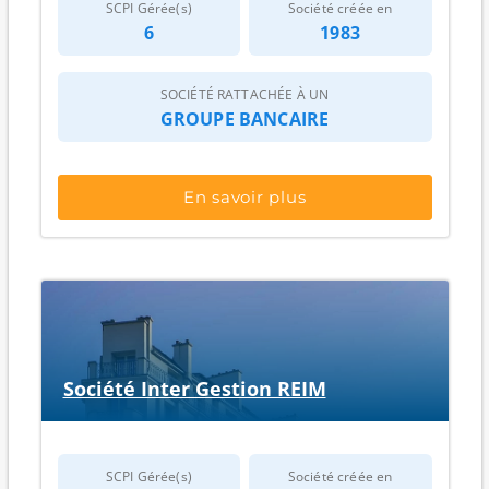
SCPI Gérée(s)
Société créée en
ou à une vacance structurelle (sources : AMF,
6
1983
rapports annuels et bulletins trimestriels).
Sur le plan du
patrimoine immobilier
, les
SOCIÉTÉ RATTACHÉE À UN
informations disponibles font état d’un portefeuille en
GROUPE BANCAIRE
base de
112 immeubles
, tandis que les bulletins
déclarent
109 immeubles au 31/03/2026
; ces deux
repères ne décrivent pas nécessairement le même
En savoir plus
périmètre de suivi, mais ils aident à situer l’ordre de
grandeur du parc. Côté locataires, le nombre
communiqué est de
300 locataires au 31/03/2026
, un
indicateur utile pour apprécier la diversification des
revenus locatifs. Pour mesurer la base d’investisseurs,
les données disponibles mentionnent
15 932 associés
au 31/12/2025
(cumul par fonds, avec doublons
possibles), ce qui rappelle qu’un même épargnant
Société Inter Gestion REIM
peut détenir des parts dans plusieurs véhicules.
En matière de
performance et de suivi
d’exploitation
, deux indicateurs reviennent
SCPI Gérée(s)
Société créée en
fréquemment dans les bulletins et rapports. D’une