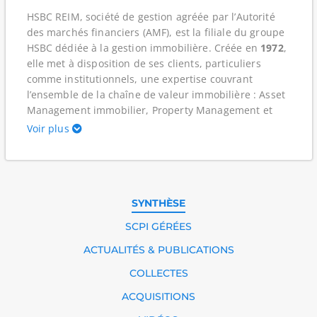
HSBC REIM, société de gestion agréée par l’Autorité
des marchés financiers (AMF), est la filiale du groupe
HSBC dédiée à la gestion immobilière. Créée en
1972
,
elle met à disposition de ses clients, particuliers
comme institutionnels, une expertise couvrant
l’ensemble de la chaîne de valeur immobilière : Asset
Management immobilier, Property Management et
Fund Management. Concrètement, cela signifie
Voir plus
qu’elle peut intervenir depuis la définition d’une
stratégie d’investissement jusqu’au suivi opérationnel
des immeubles, puis à la gestion financière et
réglementaire des fonds immobiliers. Dans l’univers
des SCPI, elle gère
3
véhicules, pour une
SYNTHÈSE
capitalisation cumulée de 2,01 Md€ au 31/03/2026
,
SCPI GÉRÉES
ce qui donne un premier repère sur la taille des
encours suivis.
ACTUALITÉS & PUBLICATIONS
COLLECTES
Repères pédagogiques :
ACQUISITIONS
Agrément AMF
: l’AMF est l’autorité publique