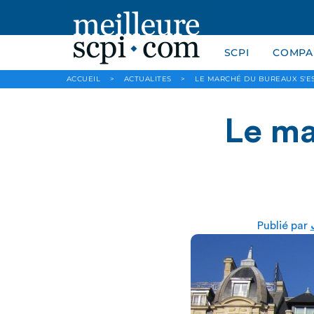
SCPI
COMPAR
ACCUEIL
>
ACTUALITES
>
LE MARCHÉ DU BUREAUX S'ES
Le ma
Publié par