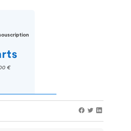
ouscription
arts
00 €