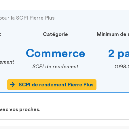
pour la SCPI Pierre Plus
t
Catégorie
Minimum de s
Commerce
2 p
cement
SCPI de rendement
1098.
SCPI de rendement Pierre Plus
avec vos proches.