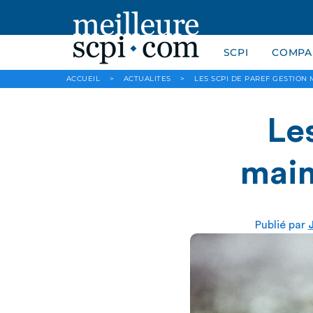
SCPI
COMPAR
ACCUEIL
>
ACTUALITES
>
LES SCPI DE PAREF GESTION 
Le
main
Publié par