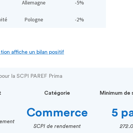
Allemagne
-5%
vité
Pologne
-2%
ion affiche un bilan positif
 pour la SCPI PAREF Prima
t
Catégorie
Minimum de s
Commerce
5 p
cement
SCPI de rendement
272.