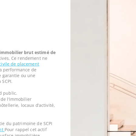
mmobilier brut estimé de
tives. Ce rendement ne
civile de placement
t la performance de
ne garantie ou une
a SCPI.
d public.
de l’immobilier
tellerie, locaux d’activité,
tie du patrimoine de SCPI
nt
Pour rappel cet actif
urface immobilière