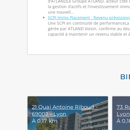
d’ATLANDLe Groupe ATLAND, acteur coté 
la gestion d’actifs et l’investissement imm
une nouvell...
SCPI Immo Placement : Revenu prévisionnel
Une SCPI en continuité de performanceLa
gérée par ATLAND Voisin, confirme au deu
capacité à maintenir un revenu stable et à 
BI
21 Quai Antoine Riboud -
73 R
69002 - Lyon
Lyon
À 0,17 km
À 0,