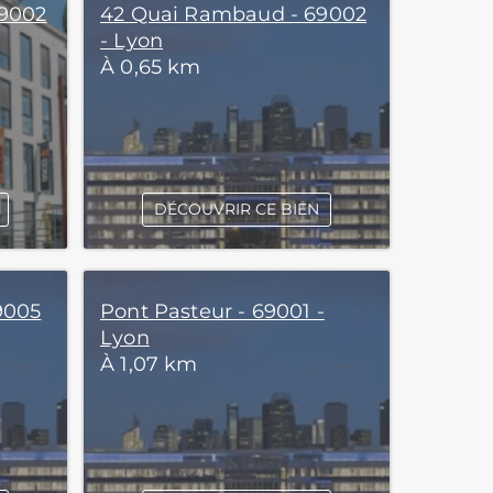
69002
42 Quai Rambaud - 69002
- Lyon
À 0,65 km
DÉCOUVRIR CE BIEN
69005
Pont Pasteur - 69001 -
Lyon
À 1,07 km