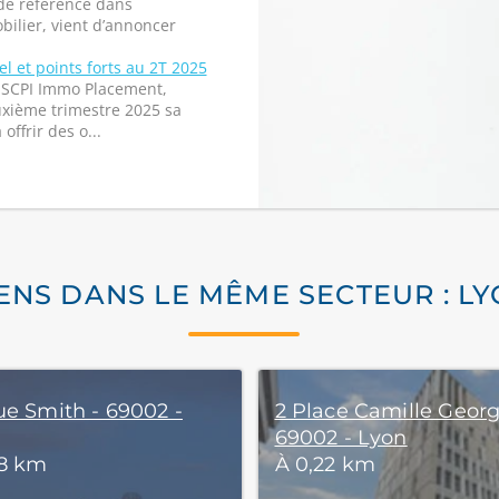
de référence dans
obilier, vient d’annoncer
 et points forts au 2T 2025
 SCPI Immo Placement,
xième trimestre 2025 sa
offrir des o...
ENS DANS LE MÊME SECTEUR : L
ue Smith - 69002 -
2 Place Camille Georg
69002 - Lyon
18 km
À 0,22 km