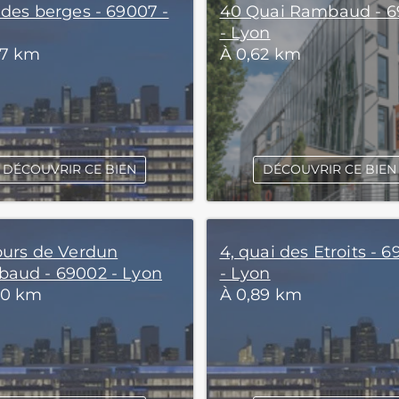
 des berges - 69007 -
40 Quai Rambaud - 
- Lyon
57 km
À 0,62 km
DÉCOUVRIR CE BIEN
DÉCOUVRIR CE BIEN
ours de Verdun
4, quai des Etroits - 
aud - 69002 - Lyon
- Lyon
80 km
À 0,89 km