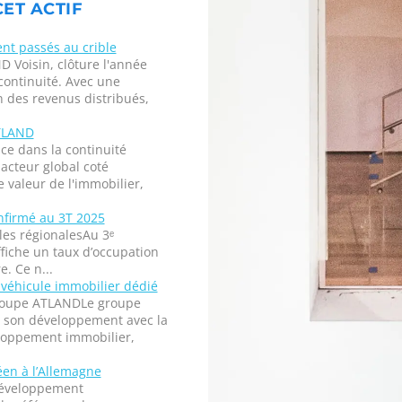
ET ACTIF
t passés au crible
 Voisin, clôture l'année
ontinuité. Avec une
 des revenus distribués,
ATLAND
ce dans la continuité
acteur global coté
 valeur de l'immobilier,
nfirmé au 3T 2025
es régionalesAu 3ᵉ
fiche un taux d’occupation
. Ce n...
 véhicule immobilier dédié
groupe ATLANDLe groupe
 son développement avec la
eloppement immobilier,
en à l’Allemagne
 développement