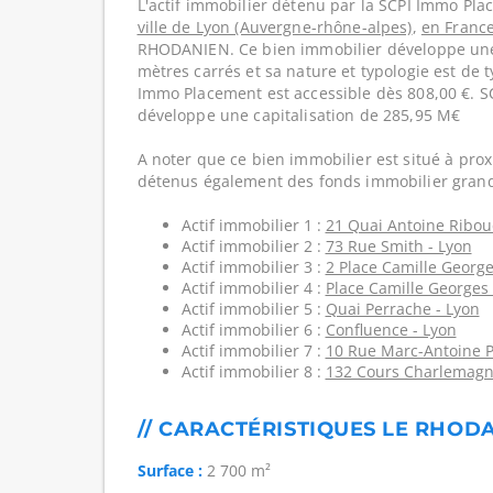
L'actif immobilier détenu par la SCPI Immo Pla
ville de Lyon (Auvergne-rhône-alpes)
,
en Franc
RHODANIEN. Ce bien immobilier développe une
mètres carrés et sa nature et typologie est de
Immo Placement est accessible dès 808,00 €. 
développe une capitalisation de 285,95 M€
A noter que ce bien immobilier est situé à prox
détenus également des fonds immobilier grand
Actif immobilier 1 :
21 Quai Antoine Ribou
Actif immobilier 2 :
73 Rue Smith - Lyon
Actif immobilier 3 :
2 Place Camille George
Actif immobilier 4 :
Place Camille Georges 
Actif immobilier 5 :
Quai Perrache - Lyon
Actif immobilier 6 :
Confluence - Lyon
Actif immobilier 7 :
10 Rue Marc-Antoine Pe
Actif immobilier 8 :
132 Cours Charlemagn
// CARACTÉRISTIQUES LE RHOD
Surface :
2 700 m²