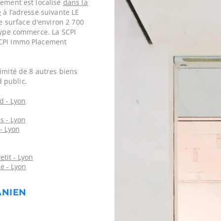
cement est localisé
dans la
e
à l’adresse suivante LE
 surface d'environ 2 700
 type commerce. La SCPI
SCPI Immo Placement
imité de 8 autres biens
 public.
d - Lyon
s - Lyon
- Lyon
tit - Lyon
e - Lyon
ANIEN