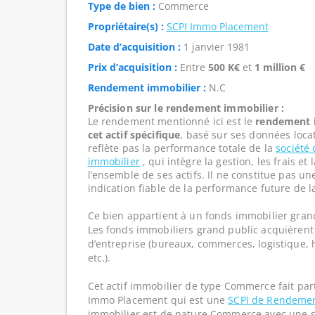
Type de bien :
Commerce
Propriétaire(s) :
SCPI Immo Placement
Date d’acquisition :
1 janvier 1981
Prix d’acquisition :
Entre
500 K€
et
1 million €
Rendement immobilier :
N.C
Précision sur le rendement immobilier :
Le rendement mentionné ici est le
rendement i
cet actif spécifique
, basé sur ses données loca
reflète pas la performance totale de la
société 
immobilier
, qui intègre la gestion, les frais e
l’ensemble de ses actifs. Il ne constitue pas u
indication fiable de la performance future de l
Ce bien appartient à un fonds immobilier gran
Les fonds immobiliers grand public acquièrent 
d’entreprise (bureaux, commerces, logistique, hô
etc.).
Cet actif immobilier de type Commerce fait par
Immo Placement qui est une
SCPI de Rendeme
immobilier est de nature Commerce avec une s