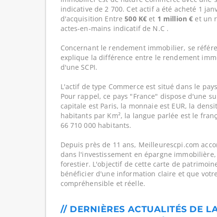
indicative de 2 700. Cet actif a été acheté 1 ja
d'acquisition Entre
500 K€
et
1 million €
et un 
actes-en-mains indicatif de N.C .
Concernant le rendement immobilier, se référe
explique la différence entre le rendement imm
d'une SCPI.
L'actif de type Commerce est situé dans le pays
Pour rappel, ce pays "France" dispose d'une su
capitale est Paris, la monnaie est EUR, la dens
habitants par Km², la langue parlée est le franç
66 710 000 habitants.
Depuis près de 11 ans, Meilleurescpi.com acc
dans l'investissement en épargne immobilière,
forestier. L'objectif de cette carte de patrimoi
bénéficier d'une information claire et que votr
compréhensible et réelle.
// DERNIÈRES ACTUALITÉS DE L