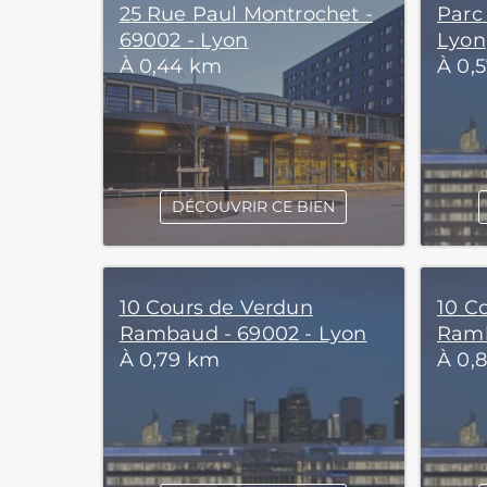
25 Rue Paul Montrochet -
Parc
69002 - Lyon
Lyon
À 0,44 km
À 0,
DÉCOUVRIR CE BIEN
10 Cours de Verdun
10 C
Rambaud - 69002 - Lyon
Ramb
À 0,79 km
À 0,