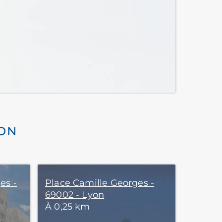
YON
es -
Place Camille Georges -
69002 - Lyon
À 0,25 km