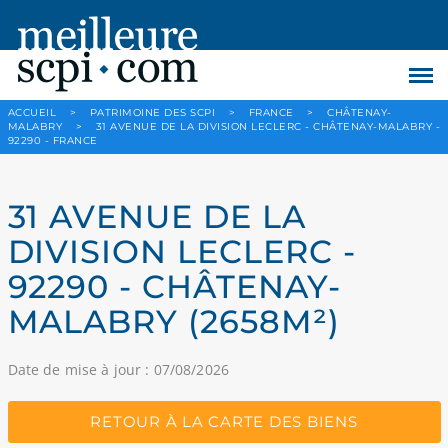
ACCUEIL
>
PATRIMOINE DES SCPI
>
FRANCE
>
CHÂTENAY-
MALABRY
>
31 AVENUE DE LA DIVISION LECLERC - CHÂTENAY-MALABRY -
92290 - FRANCE
31 AVENUE DE LA
DIVISION LECLERC -
92290 - CHÂTENAY-
MALABRY (2658M²)
Date de mise à jour : 07/08/2026
RETOUR À LA CARTE DES BIENS