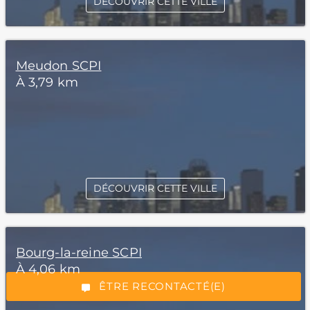
DÉCOUVRIR CETTE VILLE
Meudon SCPI
À 3,79 km
DÉCOUVRIR CETTE VILLE
*Champs obligatoires
Bourg-la-reine SCPI
À 4,06 km
“Excellent”, 165 avis
ÊTRE RECONTACTÉ(E)