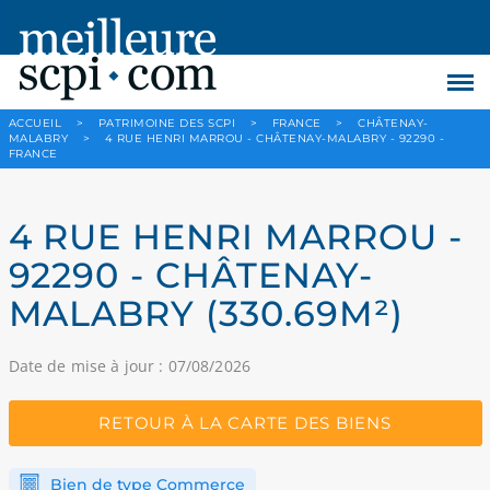
ACCUEIL
>
PATRIMOINE DES SCPI
>
FRANCE
>
CHÂTENAY-
MALABRY
>
4 RUE HENRI MARROU - CHÂTENAY-MALABRY - 92290 -
FRANCE
4 RUE HENRI MARROU -
92290 - CHÂTENAY-
MALABRY (330.69M²)
Date de mise à jour : 07/08/2026
RETOUR À LA CARTE DES BIENS
Bien de type Commerce