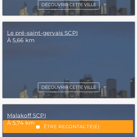
DÉCOUVRIR CETTE VILLE
Le pré-saint-gervais SCPI
À 5,66 km
*Champs obligatoires
DÉCOUVRIR CETTE VILLE
Malakoff SCPI
“Excellent”, 165 avis
À 5,74 km
ÊTRE RECONTACTÉ(E)