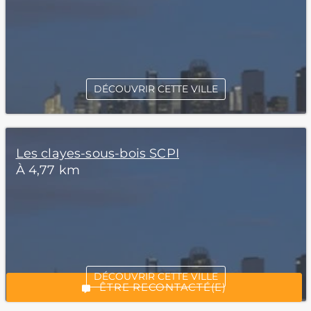
DÉCOUVRIR CETTE VILLE
Les clayes-sous-bois SCPI
À 4,77 km
*Champs obligatoires
“Excellent”, 165 avis
DÉCOUVRIR CETTE VILLE
ÊTRE RECONTACTÉ(E)