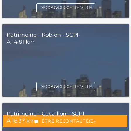
DÉCOUVRIR CETTE VILLE
Patrimoine - Robion - SCPI
À 14,81 km
*Champs obligatoires
DÉCOUVRIR CETTE VILLE
Patrimoine - Cavaillon - SCPI
“Excellent”, 165 avis
À 16,37 km
ÊTRE RECONTACTÉ(E)