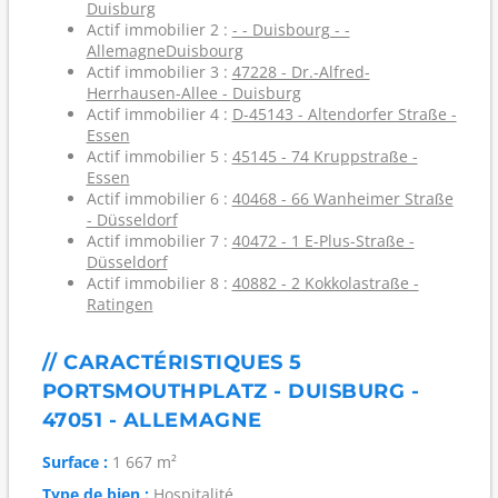
Duisburg
Actif immobilier 2 :
- - Duisbourg - -
AllemagneDuisbourg
Actif immobilier 3 :
47228 - Dr.-Alfred-
Herrhausen-Allee - Duisburg
Actif immobilier 4 :
D-45143 - Altendorfer Straße -
Essen
Actif immobilier 5 :
45145 - 74 Kruppstraße -
Essen
Actif immobilier 6 :
40468 - 66 Wanheimer Straße
- Düsseldorf
Actif immobilier 7 :
40472 - 1 E-Plus-Straße -
Düsseldorf
Actif immobilier 8 :
40882 - 2 Kokkolastraße -
Ratingen
// CARACTÉRISTIQUES 5
PORTSMOUTHPLATZ - DUISBURG -
47051 - ALLEMAGNE
Surface :
1 667 m²
Type de bien :
Hospitalité