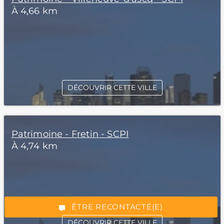
À 4,66 km
DÉCOUVRIR CETTE VILLE
Patrimoine - Fretin - SCPI
*Champs obligatoires
À 4,74 km
“Excellent”, 165 avis
ÊTRE RECONTACTÉ(E)
DÉCOUVRIR CETTE VILLE