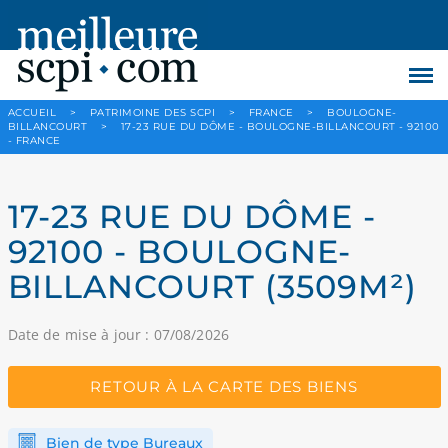
ACCUEIL
>
PATRIMOINE DES SCPI
>
FRANCE
>
BOULOGNE-
BILLANCOURT
>
17-23 RUE DU DÔME - BOULOGNE-BILLANCOURT - 92100
- FRANCE
17-23 RUE DU DÔME -
92100 - BOULOGNE-
BILLANCOURT (3509M²)
Date de mise à jour : 07/08/2026
RETOUR À LA CARTE DES BIENS
Bien de type Bureaux