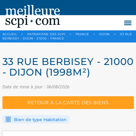
ACCUEIL
>
PATRIMOINE DES SCPI
>
FRANCE
>
DIJON
>
33 RUE
BERBISEY - DIJON - 21000 - FRANCE
33 RUE BERBISEY - 21000
- DIJON (1998M²)
Date de mise à jour : 06/08/2026
RETOUR À LA CARTE DES BIENS
Bien de type Habitation