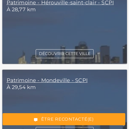
Patrimoine - Hérouville-saint-clair - SCPI
À 28,77 km
DÉCOUVRIR CETTE VILLE
*Champs obligatoires
Patrimoine - Mondeville - SCPI
À 29,54 km
“Excellent”, 165 avis
ÊTRE RECONTACTÉ(E)