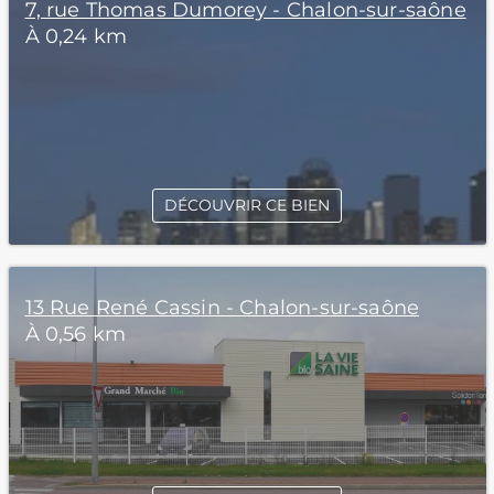
7, rue Thomas Dumorey - Chalon-sur-saône
À 0,24 km
DÉCOUVRIR CE BIEN
13 Rue René Cassin - Chalon-sur-saône
À 0,56 km